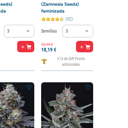
eeds)
(Zamnesia Seeds)
ada
feminizada
(92)
3
Semillas
3
25,
99
€
18,
19
€
+13 de Gift Points
adicionales