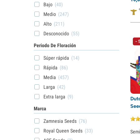
Bajo
(40)
Medio
(247)
Alto
(211)
Desconocido
(55)
- 
Periodo De Floración
Súper rápida
(14)
Rápida
(86)
Media
(457)
Larga
(42)
Extra larga
(9)
Dut
See
Marca
Zamnesia Seeds
(76)
Royal Queen Seeds
(33)
Semi