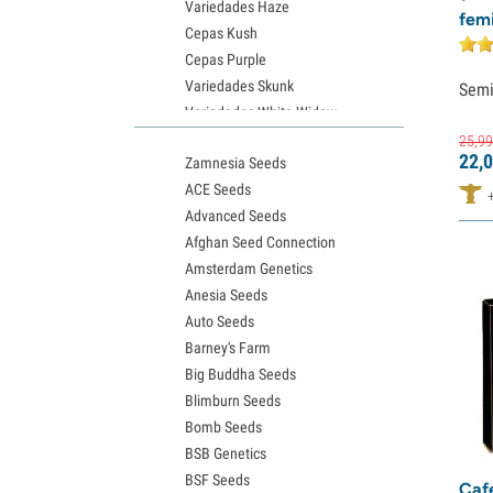
Variedades Haze
fem
T.H. Seeds
(1)
Cepas Kush
Vision Seeds
(3)
Cepas Purple
Variedades Skunk
Semi
Solfire Gardens
(1)
Variedades White Widow
TICAL
(1)
Semillas de Northern Lights
25,
99
Happy Valley Genetics
(6)
22,
0
Zamnesia Seeds
Semillas de Granddaddy Purple
ACE Seeds
Semillas de OG Kush
Advanced Seeds
Semillas de Blue Dream
Afghan Seed Connection
Semillas de Lemon Haze
Amsterdam Genetics
Semillas de Bruce Banner
Anesia Seeds
Semillas de Gelato
Auto Seeds
Semillas de Sour Diesel
Barney's Farm
Semillas de Jack Herer
Big Buddha Seeds
Semillas de Girl Scout Cookies
Blimburn Seeds
Semillas de Wedding Cake
Bomb Seeds
Semillas de Zkittlez
BSB Genetics
Semillas de Pineapple Express
BSF Seeds
Semillas de Chemdawg
Caf