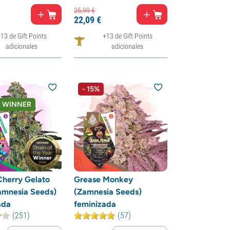
25,
99
€
22,
09
€
13 de Gift Points
+13 de Gift Points
adicionales
adicionales
- 15%
- WINNER
herry Gelato
Grease Monkey
amnesia Seeds)
(Zamnesia Seeds)
ada
feminizada
(251)
(57)