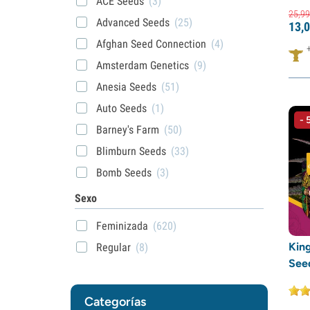
ACE Seeds
(3)
25,
99
Advanced Seeds
(25)
13,
0
Afghan Seed Connection
(4)
Amsterdam Genetics
(9)
Anesia Seeds
(51)
Auto Seeds
(1)
- 
Barney's Farm
(50)
Blimburn Seeds
(33)
Bomb Seeds
(3)
BSB Genetics
(7)
Sexo
BSF Seeds
(9)
Feminizada
(620)
Cali Connection
(1)
Kin
Regular
(8)
Compound Genetics
(7)
See
Dark Horse Genetics
(1)
Categorías
Delicious Seeds
(22)