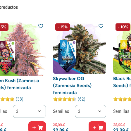
productos
35%
- 15%
- 10%
Skywalker OG
Black R
en Kush (Zamnesia
(Zamnesia Seeds)
Seeds) 
ds) feminizada
feminizada
(38)
(62)
llas
3
Semillas
3
Semillas
€
25,
99
€
25,
99
€
9
€
22,
09
€
23,
39
€