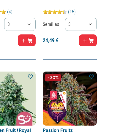
(4)
(16)
3
Semillas
3
24,
49
€
- 30%
n Fruit (Royal
Passion Fruitz