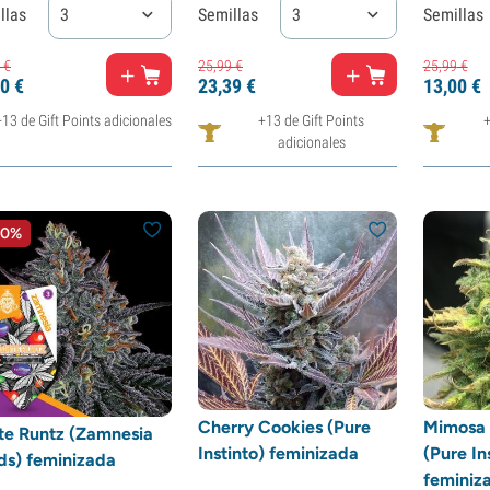
llas
3
Semillas
3
Semillas
€
25,
99
€
25,
99
€
0
€
23,
39
€
13,
00
€
+13 de Gift Points adicionales
+13 de Gift Points
+
adicionales
10%
Cherry Cookies (Pure
Mimosa 
te Runtz (Zamnesia
Instinto) feminizada
(Pure In
ds) feminizada
feminiz