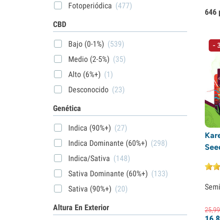
Fotoperiódica
(477)
646 
CBD
Bajo (0-1%)
(539)
- 
Medio (2-5%)
(35)
Alto (6%+)
(1)
Desconocido
(23)
Genética
Indica (90%+)
(27)
Kar
Indica Dominante (60%+)
(298)
See
Indica/Sativa
(148)
Sativa Dominante (60%+)
(133)
Semi
Sativa (90%+)
(20)
Altura En Exterior
25,
99
16,
8