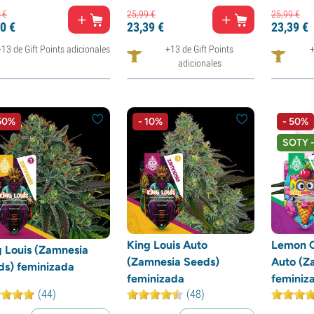
€
25,
99
€
25,
99
€
0
€
23,
39
€
23,
39
€
+13 de Gift Points adicionales
+13 de Gift Points
+
adicionales
50%
- 10%
- 50%
SOTY 
King Louis Auto
Lemon C
g Louis (Zamnesia
(Zamnesia Seeds)
Auto (Z
ds) feminizada
feminizada
feminiz
(44)
(48)