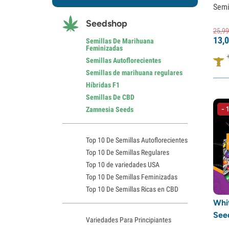
Semi
Dutch Passion
(6)
Seedshop
Exotic Seed
(2)
25,
99
13,
0
Expert Seeds
(8)
Semillas De Marihuana
Feminizadas
Fastbuds
(44)
Semillas Autoflorecientes
French Touch Seeds
(2)
Semillas de marihuana regulares
Híbridas F1
Garden of Green
(16)
Semillas De CBD
Greenhouse Seeds
(16)
- 
Zamnesia Seeds
Growers Choice
(43)
Humboldt Seed Company
(21)
Top 10 De Semillas Autoflorecientes
Humboldt Seeds
(3)
Top 10 De Semillas Regulares
Top 10 de variedades USA
Seedstockers Superior
(24)
Top 10 De Semillas Feminizadas
Kalashnikov Seeds
(3)
Top 10 De Semillas Ricas en CBD
Kannabia
(6)
Whi
See
Little Chief Collabs
(1)
Variedades Para Principiantes