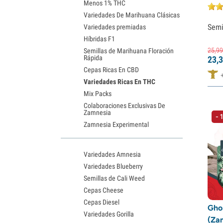
Medical Seeds
(1)
Menos 1% THC
Variedades De Marihuana Clásicas
Ministry of Cannabis
(2)
Semi
Variedades premiadas
Nirvana Seeds
(2)
Híbridas F1
Original Sensible Seeds
(8)
25,
99
Semillas de Marihuana Floración
Rápida
23,
3
Paradise Seeds
(9)
Cepas Ricas En CBD
Pheno Finder
(1)
Variedades Ricas En THC
Mix Packs
Pure Instinto
(30)
Colaboraciones Exclusivas De
Purple City Genetics
(1)
Zamnesia
- 
Zamnesia Experimental
Pyramid Seeds
(18)
Rare Dankness
(2)
Variedades Amnesia
Silent Seeds
(9)
Variedades Blueberry
Spliff Seeds
(1)
Semillas de Cali Weed
Super Sativa Seed Club
(3)
Cepas Cheese
Cepas Diesel
Super Strains
(1)
Gho
Variedades Gorilla
Sweet Seeds
(20)
(Za