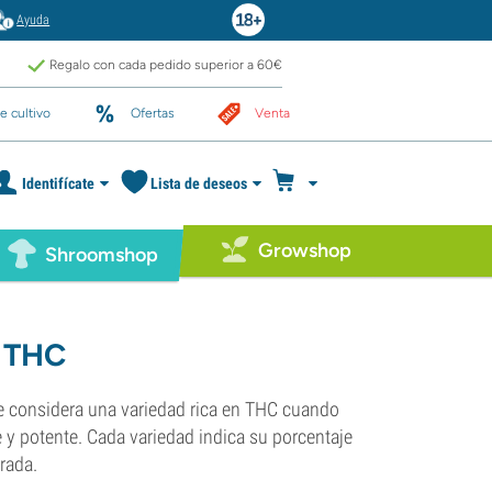
Ayuda
Regalo con cada pedido superior a 60€
e cultivo
Ofertas
Venta
Identifícate
Lista de deseos
Growshop
Shroomshop
s THC
e considera una variedad rica en THC cuando
e y potente. Cada variedad indica su porcentaje
rada.