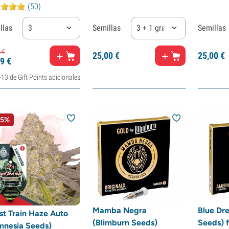
(50)
llas
3
Semillas
3 + 1 gratis
Semillas
€
25,
00
€
25,
00
€
9
€
+13 de Gift Points adicionales
15%
Mamba Negra
Blue Dr
st Train Haze Auto
(Blimburn Seeds)
Seeds) 
mnesia Seeds)