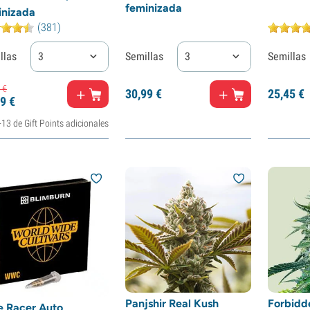
feminizada
inizada
(381)
llas
3
Semillas
3
Semillas
€
30,
99
€
25,
45
€
9
€
+13 de Gift Points adicionales
Panjshir Real Kush
Forbidde
e Racer Auto