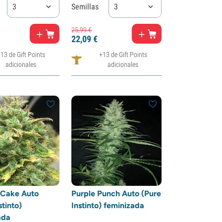
3
Semillas
3
25,
99
€
22,
09
€
13 de Gift Points
+13 de Gift Points
adicionales
adicionales
Cake Auto
Purple Punch Auto (Pure
stinto)
Instinto) feminizada
ada