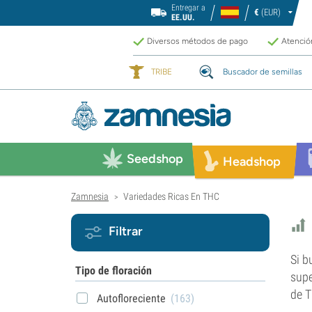
Entregar a
€
(EUR)
EE.UU.
Diversos métodos de pago
Atención
TRIBE
Buscador de semillas
Seedshop
Headshop
Zamnesia
Variedades Ricas En THC
>
Filtrar
Si b
Tipo de floración
supe
de T
Autofloreciente
(163)