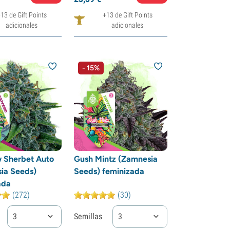
13 de Gift Points
+13 de Gift Points
adicionales
adicionales
- 15%
 Sherbet Auto
Gush Mintz (Zamnesia
ia Seeds)
Seeds) feminizada
ada
(272)
(30)
3
Semillas
3