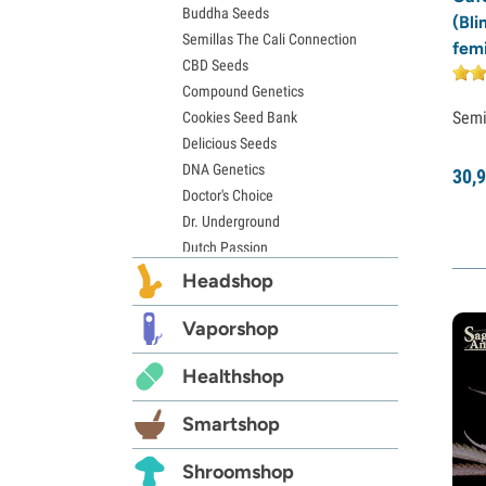
Buddha Seeds
Semillas de Hindu Kush
(Bl
Semillas The Cali Connection
Semillas de Mimosa
fem
CBD Seeds
Compound Genetics
Semi
Cookies Seed Bank
Delicious Seeds
DNA Genetics
30,
9
Doctor's Choice
Dr. Underground
Dutch Passion
Elite Seeds
Headshop
Eva Seeds
Exotic Seed
Vaporshop
Expert Seeds
Healthshop
FastBuds
Female Seeds
Smartshop
French Touch Seeds
Garden of Green
Shroomshop
GeneSeeds