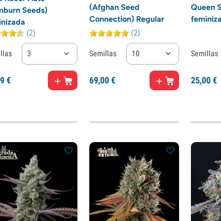
(Afghan Seed
Queen S
imburn Seeds)
Connection) Regular
feminiz
inizada
(2)
(2)
llas
3
Semillas
10
Semillas
9
€
69,
00
€
25,
00
€