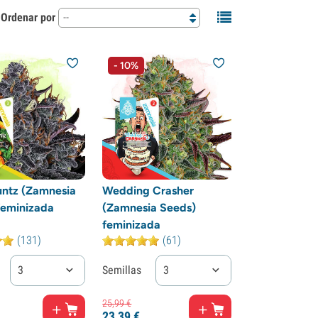
Ordenar por
--
- 10%
untz (Zamnesia
Wedding Crasher
feminizada
(Zamnesia Seeds)
feminizada
(131)
(61)
3
Semillas
3
25,
99
€
23,
39
€