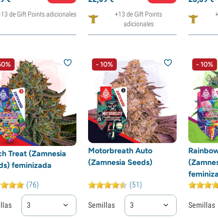
+13 de Gift Points adicionales
+13 de Gift Points
+
adicionales
50%
- 10%
- 10%
Motorbreath Auto
Rainbow
ch Treat (Zamnesia
(Zamnesia Seeds)
(Zamnes
ds) feminizada
feminiz
(76)
(51)
llas
3
Semillas
3
Semillas