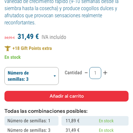
variedad de crecimiento rápido (9-10 semanas desde la
siembra hasta la cosecha) y produce cogollos dulces y
afrutados que provocan sensaciones realmente
reconfortantes.
31,
49
€
IVA incluído
34,
99
€
+
18
Gift Points extra
En stock
-
+
Cantidad
Número de
semillas: 3
Todas las combinaciones posibles:
Número de semillas: 1
11,
89
€
En stock
Número de semillas: 3
31,
49
€
En stock