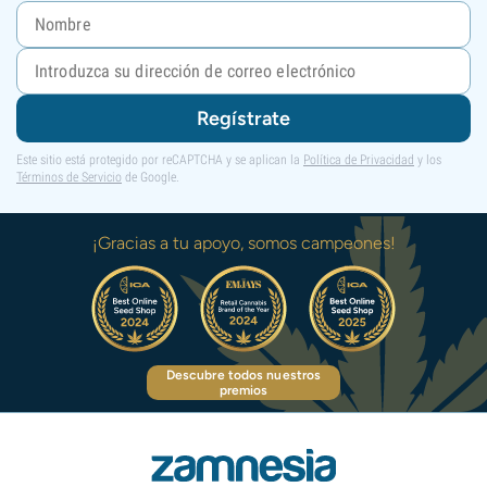
Regístrate
Este sitio está protegido por reCAPTCHA y se aplican la
Política de Privacidad
y los
Términos de Servicio
de Google.
¡Gracias a tu apoyo, somos campeones!
Descubre todos nuestros
premios