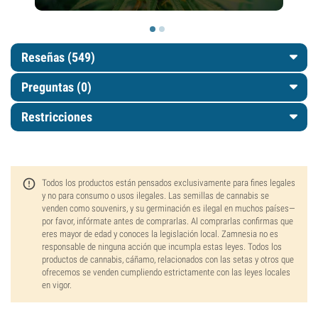
Reseñas (549)
Preguntas
(0)
Restricciones
Todos los productos están pensados exclusivamente para fines legales
y no para consumo o usos ilegales. Las semillas de cannabis se
venden como souvenirs, y su germinación es ilegal en muchos países—
por favor, infórmate antes de comprarlas. Al comprarlas confirmas que
eres mayor de edad y conoces la legislación local. Zamnesia no es
responsable de ninguna acción que incumpla estas leyes. Todos los
productos de cannabis, cáñamo, relacionados con las setas y otros que
ofrecemos se venden cumpliendo estrictamente con las leyes locales
en vigor.