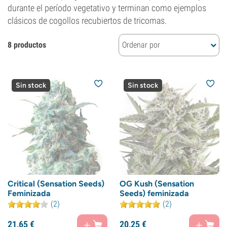
durante el período vegetativo y terminan como ejemplos
clásicos de cogollos recubiertos de tricomas.
8 productos
Ordenar por
Sin stock
Sin stock
Critical (Sensation Seeds)
OG Kush (Sensation
Feminizada
Seeds) feminizada
(2)
(2)
21,
65
€
20,
25
€