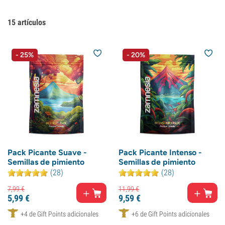
15
artículos
- 25%
- 20%
Pack Picante Suave -
Pack Picante Intenso -
Semillas de pimiento
Semillas de pimiento
(28)
(28)
7,
99
€
11,
99
€
5,
99
€
9,
59
€
+4 de Gift Points adicionales
+6 de Gift Points adicionales