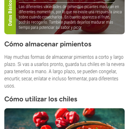
Datos Básicos
Las diferentes variedades de pimientos picantes maduran en
diferentes momentos, por lo que no existe una respuesta única
sobre cuándo cosecharlos. En cuanto aparezca el fruto,
podrás recogerlo. También puedes dejarlos madurar más
tiempo para potenciar su sabor y picor
Cómo almacenar pimientos
Hay muchas formas de almacenar pimientos a corto y largo
plazo. Si vas a usarlos pronto, guarda tus chiles en la nevera
para tenerlos a mano. A largo plazo, se pueden congelar,
encurtir, secar, enlatar e incluso fermentar, para diferentes
usos.
Cómo utilizar los chiles