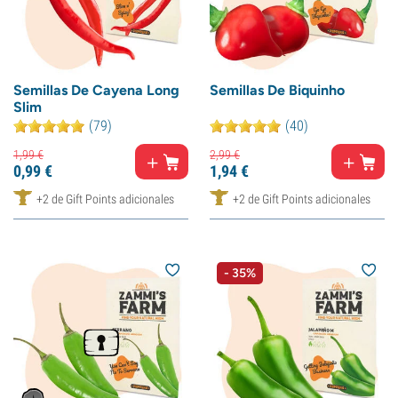
Semillas De Cayena Long
Semillas De Biquinho
Slim
(79)
(40)
1,
99
€
2,
99
€
0,
99
€
1,
94
€
+2 de Gift Points adicionales
+2 de Gift Points adicionales
- 35%