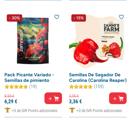
- 30%
- 15%
Pack Picante Variado -
Semillas De Segador De
Semillas de pimiento
Carolina (Carolina Reaper)
(19)
(159)
8,
99
€
3,
95
€
6,
29
€
3,
36
€
+5 de Gift Points adicionales
+3 de Gift Points adicionales