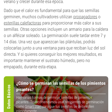
verano y crecer durante esa época.
Dado que el calor es fundamental para que las semillas
germinen, muchos cultivadores utilizan
propagadores
o
esterillas calefactoras
para proporcionar más calor a sus
semillas. Otras opciones incluyen un armario para la caldera
o un alféizar soleado. La germinación suele tardar entre 7 y
14 días. Una vez que aparezcan las plántulas, podrás
colocarlas junto a una ventana para que reciban luz del sol
directa. Y si quieres conseguir los mejores resultados, es
importante mantener el sustrato húmedo, pero no
empapado, durante esta etapa.
¿Cómo se germinan las semillas de los pimientos
Datos Básicos
picantes?
Hay varias formas de germinar semillas de pimientos
picantes. Te recomendamos usar recipientes de germinación
como
Smart Start
para que tus semillas se desarrollen
cómodamente.