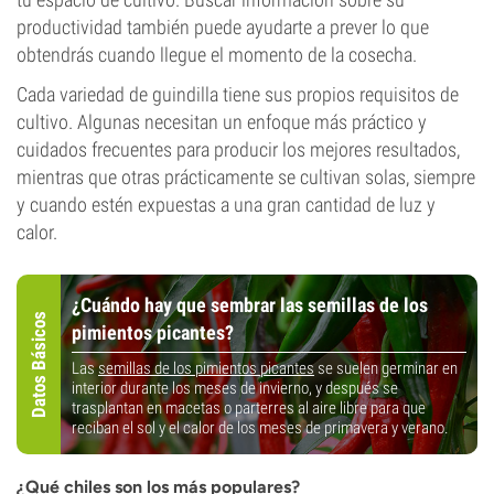
productividad también puede ayudarte a prever lo que
obtendrás cuando llegue el momento de la cosecha.
Cada variedad de guindilla tiene sus propios requisitos de
cultivo. Algunas necesitan un enfoque más práctico y
cuidados frecuentes para producir los mejores resultados,
mientras que otras prácticamente se cultivan solas, siempre
y cuando estén expuestas a una gran cantidad de luz y
calor.
¿Cuándo hay que sembrar las semillas de los
Datos Básicos
pimientos picantes?
Las
semillas de los pimientos picantes
se suelen germinar en
interior durante los meses de invierno, y después se
trasplantan en macetas o parterres al aire libre para que
reciban el sol y el calor de los meses de primavera y verano.
¿Qué chiles son los más populares?