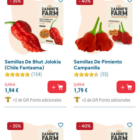
- 35%
- 40%
Semillas De Bhut Jolokia
Semillas De Pimiento
(Chile Fantasma)
Campanilla
(154)
(55)
2,
99
€
2,
99
€
1,
94
€
1,
79
€
+2 de Gift Points adicionales
+2 de Gift Points adicionales
- 35%
- 40%