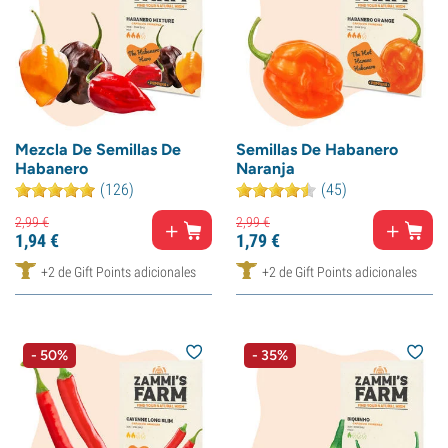
Mezcla De Semillas De
Semillas De Habanero
Habanero
Naranja
(126)
(45)
2,
99
€
2,
99
€
1,
94
€
1,
79
€
+2 de Gift Points adicionales
+2 de Gift Points adicionales
- 50%
- 35%