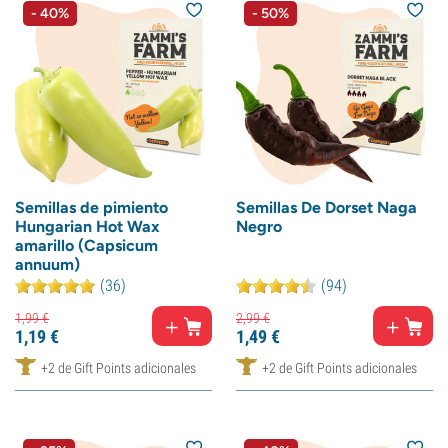
- 40%
- 50%
Semillas de pimiento
Semillas De Dorset Naga
Hungarian Hot Wax
Negro
amarillo (Capsicum
annuum)
(36)
(94)
1,
99
€
2,
99
€
1,
19
€
1,
49
€
+2 de Gift Points adicionales
+2 de Gift Points adicionales