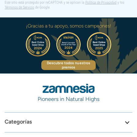
Este sitio está protegido por reCAPTCHA y se aplican la
Política de Privacidad
y los
Términos de Servicio
de Google.
¡Gracias a tu apoyo, somos campeones!
Descubre todos nuestros
premios
Pioneers in Natural Highs
Categorías