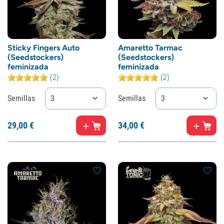
Sticky Fingers Auto
Amaretto Tarmac
(Seedstockers)
(Seedstockers)
feminizada
feminizada
(2)
(2)
Semillas
3
Semillas
3
29,
00
€
34,
00
€