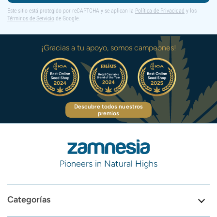
Este sitio está protegido por reCAPTCHA y se aplican la
Política de Privacidad
y los
Términos de Servicio
de Google.
¡Gracias a tu apoyo, somos campeones!
Descubre todos nuestros
premios
Pioneers in Natural Highs
Categorías