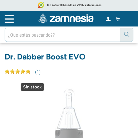
8.6 sobre 10 basado en 79687 valoraciones
Dr. Dabber Boost EVO
(
1
)
Sin stock