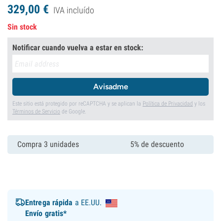
329,
00
€
IVA incluído
Sin stock
Notificar cuando vuelva a estar en stock:
Avisadme
Este sitio está protegido por reCAPTCHA y se aplican la
Política de Privacidad
y los
Términos de Servicio
de Google.
Compra 3 unidades
5% de descuento
Entrega rápida
a EE.UU.
Envío gratis*