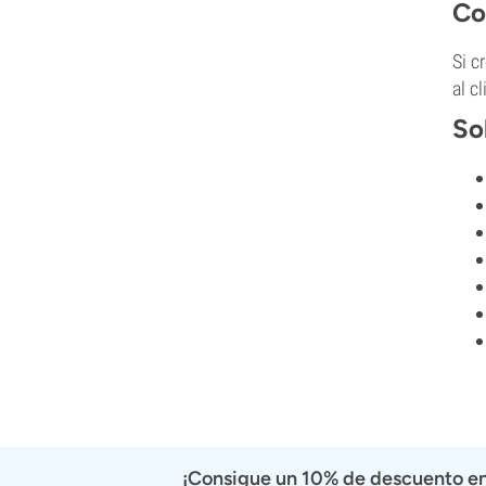
Co
Si c
al c
So
¡Consigue un 10% de descuento en