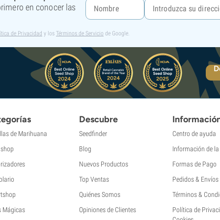
 primero en conocer las
ítica de Privacidad
y los
Términos de Servicio
de Google.
D
egorías
Descubre
Informació
llas de Marihuana
Seedfinder
Centro de ayuda
shop
Blog
Información de l
rizadores
Nuevos Productos
Formas de Pago
olario
Top Ventas
Pedidos & Envíos
tshop
Quiénes Somos
Términos & Condi
s Mágicas
Opiniones de Clientes
Política de Privac
Cookies