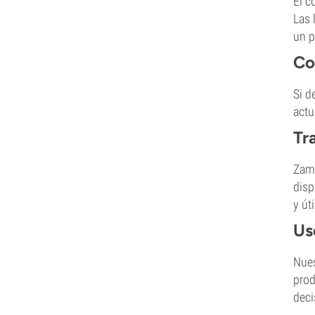
El c
Las 
un p
Co
Si d
actu
Tr
Zamn
disp
y úti
Us
Nues
prod
deci