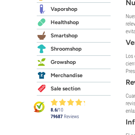
Nu
Vaporshop
Nues
Healthshop
rele
evit
Smartshop
Ve
Shroomshop
Los 
Growshop
cien
Pres
Merchandise
Re
Sale section
Cuan
revi
8.6/
10
enla
79687
Reviews
In