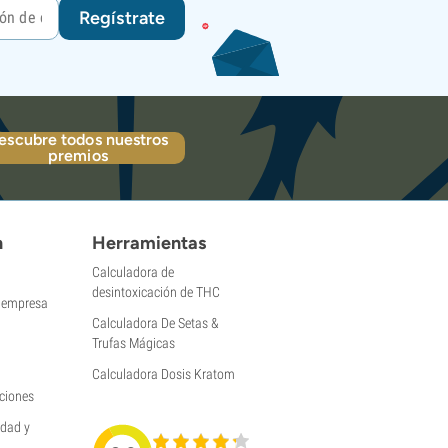
Regístrate
escubre todos nuestros
premios
n
Herramientas
Calculadora de
desintoxicación de THC
a empresa
Calculadora De Setas &
Trufas Mágicas
Calculadora Dosis Kratom
ciones
idad y