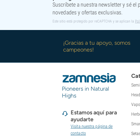
Suscríbete a nuestra newsletter y sé el
novedades y ofertas exclusivas.
Este sitio está protegido por reCAPTCHA y se aplican la
Pol
¡Gracias a tu apoyo, somos
campeones!
Cat
Semi
Pioneers in Natural
Highs
Head
Vapo
Estamos aquí para
Herb
ayudarte
Smar
Visita nuestra página de
contacto
Seta