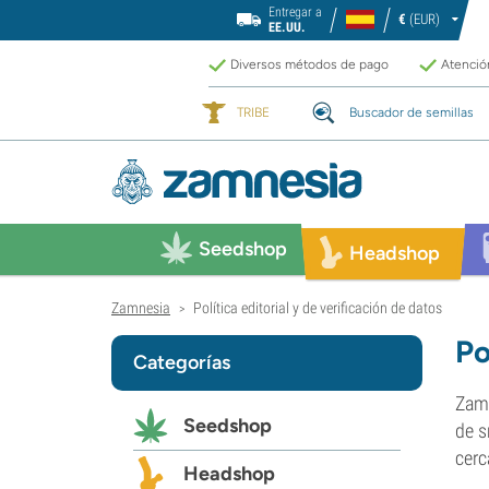
Entregar a
€
(EUR)
EE.UU.
Diversos métodos de pago
Atención
TRIBE
Buscador de semillas
Seedshop
Headshop
Zamnesia
Política editorial y de verificación de datos
>
Po
Categorías
Zamn
Seedshop
de s
cerc
Headshop