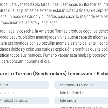
dos. Esta variedad solo tarda unas 8 semanas en florecer en int
tras que las plantas de exterior estarán listas a finales de septi
sita un poco de cariño y cuidados para sacar lo mejor de esta plan
omposición de la tierra y las plagas.
do llega la cosecha, la Amaretto Tarmac produce cogollos densos
rado oscuro, pistilos anaranjados y una buena capa de tricomas
itará tus sentidos con su peculiar aroma a asfalto caliente, lico
danos ácidos y cola; una curiosa explosión aromática que te obli
tificar todos sus matices. Fumar o vapear esta hierba proporcion
l para consumir durante el día.
retto Tarmac (Seedstockers) feminizada - Ficha
Marca
Seedstockers Superior
Apta para
Interior, Exterior
ificultad de cultivo
Intermedia