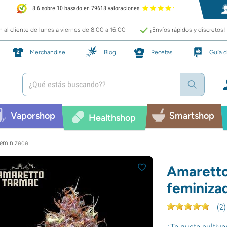
8.6 sobre 10 basado en 79618 valoraciones
 al cliente de lunes a viernes de 8:00 a 16:00
¡Envíos rápidos y discretos!
Merchandise
Blog
Recetas
Guía d
Vaporshop
Smartshop
Healthshop
feminizada
Amaretto
feminiza
(
2
)