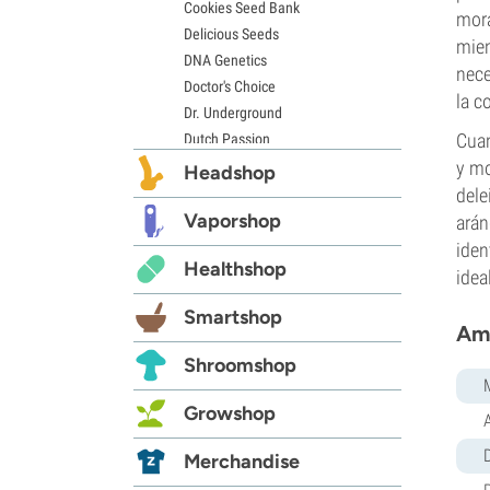
Cookies Seed Bank
mora
Delicious Seeds
mien
DNA Genetics
nece
Doctor's Choice
la c
Dr. Underground
Cuan
Dutch Passion
Elite Seeds
y mo
Headshop
Eva Seeds
dele
Exotic Seed
Vaporshop
arán
Expert Seeds
iden
Healthshop
FastBuds
idea
Female Seeds
Smartshop
French Touch Seeds
Ama
Garden of Green
Shroomshop
GeneSeeds
Genehtik Seeds
Growshop
G13 Labs
Grass-O-Matic
D
Merchandise
Greenhouse Seeds