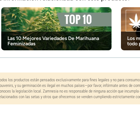
Las 10 Mejores Variedades De Marihuana
Los m
Feminizadas
todo 
odos los productos están pensados exclusivamente para fines legales y no para consumo
ouvenirs, y su germinación es ilegal en muchos países—por favor, infórmate antes de co
onoces la legislación local. Zamnesia no es responsable de ninguna acción que incumpla 
elacionados con las setas y otros que ofrecemos se venden cumpliendo estrictamente con 