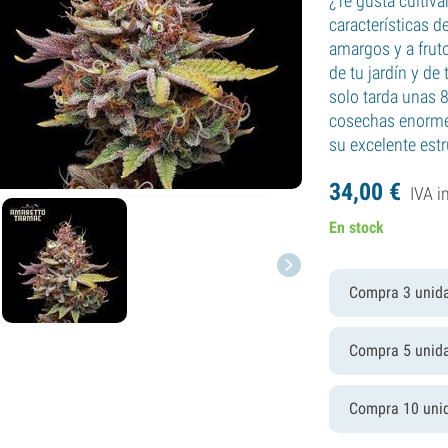
¿Te gusta cultiva
características 
amargos y a fruto
de tu jardín y de
solo tarda unas 
cosechas enormes
su excelente estr
34,
00
€
IVA i
En stock
Compra 3 unid
Compra 5 unid
Compra 10 uni