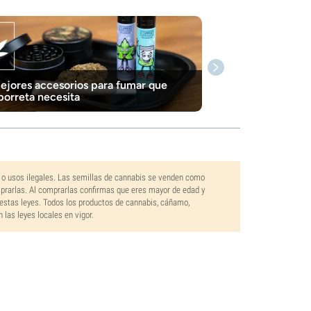
ejores accesorios para fumar que
porreta necesita
 o usos ilegales. Las semillas de cannabis se venden como
mprarlas. Al comprarlas confirmas que eres mayor de edad y
estas leyes. Todos los productos de cannabis, cáñamo,
las leyes locales en vigor.