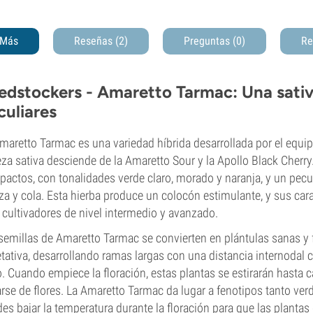
Más
Reseñas (2)
Preguntas
(0)
Re
edstockers - Amaretto Tarmac: Una sati
culiares
maretto Tarmac es una variedad híbrida desarrollada por el equi
eza sativa desciende de la Amaretto Sour y la Apollo Black Cherr
actos, con tonalidades verde claro, morado y naranja, y un pecul
za y cola. Esta hierba produce un colocón estimulante, y sus car
 cultivadores de nivel intermedio y avanzado.
semillas de Amaretto Tarmac se convierten en plántulas sanas y 
tativa, desarrollando ramas largas con una distancia internodal 
o. Cuando empiece la floración, estas plantas se estirarán hasta 
arse de flores. La Amaretto Tarmac da lugar a fenotipos tanto verd
es bajar la temperatura durante la floración para que las planta