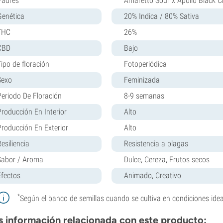
Padres
Amaretto Sour x Apollo Black C
Genética
20% Indica / 80% Sativa
THC
26%
CBD
Bajo
Tipo de floración
Fotoperiódica
Sexo
Feminizada
Periodo De Floración
8-9 semanas
Producción En Interior
Alto
Producción En Exterior
Alto
esiliencia
Resistencia a plagas
Sabor / Aroma
Dulce, Cereza, Frutos secos
Efectos
Animado, Creativo
*
Según el banco de semillas cuando se cultiva en condiciones idea
 información relacionada con este producto: