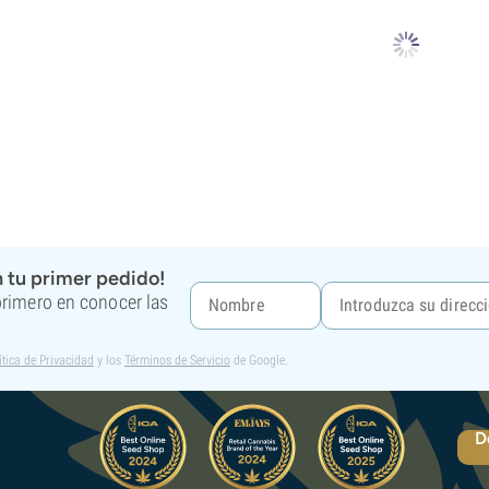
 tu primer pedido!
 primero en conocer las
ítica de Privacidad
y los
Términos de Servicio
de Google.
D