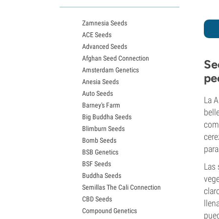
Variedades White Widow
Semillas de Northern Lights
Zamnesia Seeds
Semillas de Granddaddy Purple
ACE Seeds
Semillas de OG Kush
Advanced Seeds
Semillas de Blue Dream
Afghan Seed Connection
Semillas de Lemon Haze
Se
Amsterdam Genetics
Semillas de Bruce Banner
pe
Anesia Seeds
Semillas de Gelato
Auto Seeds
Semillas de Sour Diesel
La A
Barney's Farm
Semillas de Jack Herer
bell
Big Buddha Seeds
Semillas de Girl Scout Cookies
comp
Blimburn Seeds
Semillas de Wedding Cake
cere
Bomb Seeds
Semillas de Zkittlez
para
BSB Genetics
Semillas de Pineapple Express
BSF Seeds
Semillas de Chemdawg
Las 
Buddha Seeds
Semillas de Hindu Kush
vege
Semillas The Cali Connection
Semillas de Mimosa
clar
CBD Seeds
llen
Compound Genetics
pued