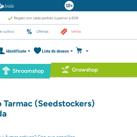
Ayuda
Regalo con cada pedido superior a 60€
e cultivo
Ofertas
Venta
Identifícate
Lista de deseos
Growshop
Shroomshop
 Tarmac (Seedstockers)
da