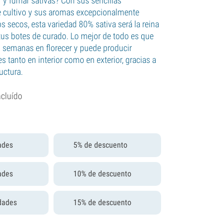
r y fumar sativas? Con sus sencillas
de cultivo y sus aromas excepcionalmente
s secos, esta variedad 80% sativa será la reina
 tus botes de curado. Lo mejor de todo es que
8 semanas en florecer y puede producir
 tanto en interior como en exterior, gracias a
uctura.
ncluído
ades
5% de descuento
ades
10% de descuento
dades
15% de descuento