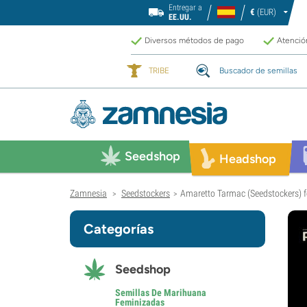
Entregar a
€
(EUR)
EE.UU.
Diversos métodos de pago
Atención
TRIBE
Buscador de semillas
Seedshop
Headshop
Zamnesia
Seedstockers
Amaretto Tarmac (Seedstockers) 
>
>
Categorías
Seedshop
Semillas De Marihuana
Feminizadas