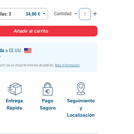
-
+
Cantidad
las: 3
34,
00
€
ida
a EE.UU.
*
partir de un importe mínimo de pedido.
Más información
Entrega
Pago
Seguimiento
Rápida
Seguro
y
Localización