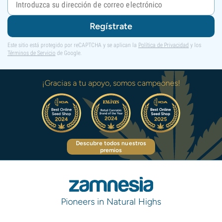
Regístrate
Este sitio está protegido por reCAPTCHA y se aplican la
Política de Privacidad
y los
Términos de Servicio
de Google.
¡Gracias a tu apoyo, somos campeones!
Descubre todos nuestros
premios
Pioneers in Natural Highs