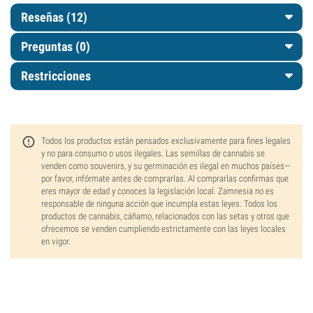
Reseñas (12)
Preguntas
(0)
Restricciones
Todos los productos están pensados exclusivamente para fines legales
y no para consumo o usos ilegales. Las semillas de cannabis se
venden como souvenirs, y su germinación es ilegal en muchos países—
por favor, infórmate antes de comprarlas. Al comprarlas confirmas que
eres mayor de edad y conoces la legislación local. Zamnesia no es
responsable de ninguna acción que incumpla estas leyes. Todos los
productos de cannabis, cáñamo, relacionados con las setas y otros que
ofrecemos se venden cumpliendo estrictamente con las leyes locales
en vigor.