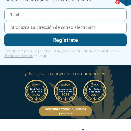
Regístrate
Este sitio está protegido por reCAPTCHA y se aplican la
Política de Privacidad
y los
Términos de Servicio
de Google.
¡Gracias a tu apoyo, somos campeones!
Descubre todos nuestros
premios