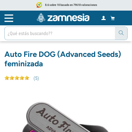
8.6 sobre 10 basado en 79618 valoraciones
Auto Fire DOG (Advanced Seeds)
feminizada
(
5
)