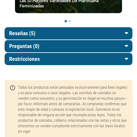
Las 10 Mejores Variedades De Marihuana
Feminizadas
Reseñas (5)
Preguntas
(0)
Restricciones
Todos los productos están pensados exclusivamente para fines legales
y no para consumo o usos ilegales. Las semillas de cannabis se
venden como souvenirs, y su germinación es ilegal en muchos países—
por favor, infórmate antes de comprarlas. Al comprarlas confirmas que
eres mayor de edad y conoces la legislación local. Zamnesia no es
responsable de ninguna acción que incumpla estas leyes. Todos los
productos de cannabis, cáñamo, relacionados con las setas y otros que
ofrecemos se venden cumpliendo estrictamente con las leyes locales
en vigor.