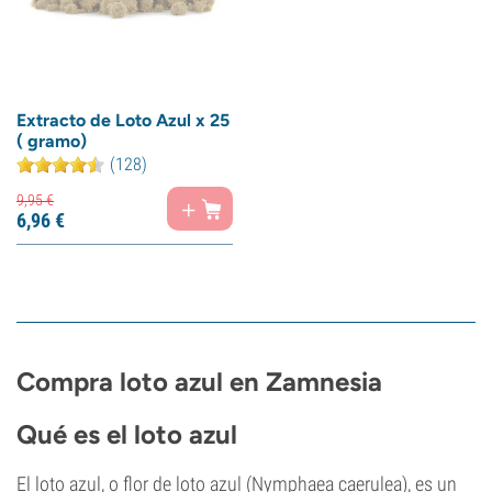
Extracto de Loto Azul x 25
( gramo)
(128)
9,
95
€
6,
96
€
Compra loto azul en Zamnesia
Qué es el loto azul
El loto azul, o flor de loto azul (Nymphaea caerulea), es un