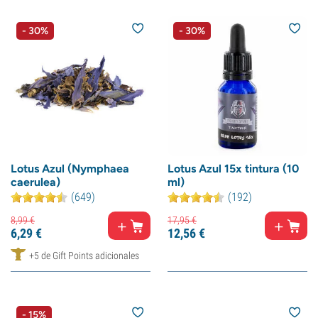
- 30%
- 30%
Lotus Azul (Nymphaea
Lotus Azul 15x tintura (10
caerulea)
ml)
(649)
(192)
8,
99
€
17,
95
€
6,
29
€
12,
56
€
+5 de Gift Points adicionales
- 15%