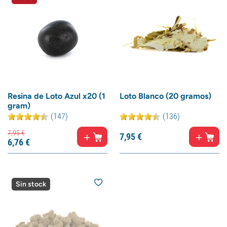
Resina de Loto Azul x20 (1
Loto Blanco (20 gramos)
gram)
(147)
(136)
7,
95
€
7,
95
€
6,
76
€
Sin stock