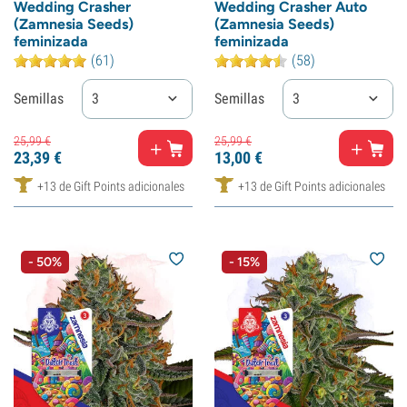
Wedding Crasher
Wedding Crasher Auto
(Zamnesia Seeds)
(Zamnesia Seeds)
feminizada
feminizada
(61)
(58)
Semillas
3
Semillas
3
25,
99
€
25,
99
€
23,
39
€
13,
00
€
+13 de Gift Points adicionales
+13 de Gift Points adicionales
- 50%
- 15%