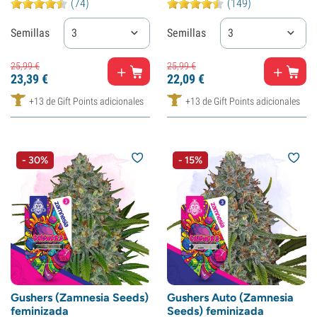
(74)
(149)
Semillas
3
Semillas
3
25,
99
€
25,
99
€
23,
39
€
22,
09
€
+13 de Gift Points adicionales
+13 de Gift Points adicionales
- 30%
- 15%
Gushers (Zamnesia Seeds)
Gushers Auto (Zamnesia
feminizada
Seeds) feminizada