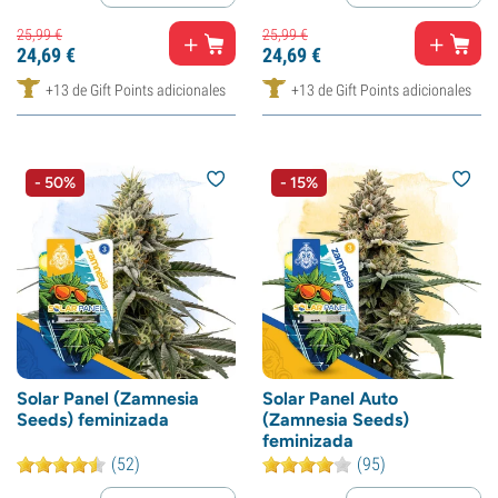
25,
99
€
25,
99
€
24,
69
€
24,
69
€
+13 de Gift Points adicionales
+13 de Gift Points adicionales
- 50%
- 15%
Solar Panel (Zamnesia
Solar Panel Auto
Seeds) feminizada
(Zamnesia Seeds)
feminizada
(52)
(95)