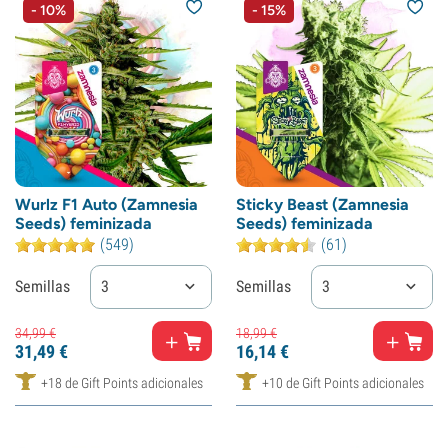
- 10%
- 15%
Wurlz F1 Auto (Zamnesia
Sticky Beast (Zamnesia
Seeds) feminizada
Seeds) feminizada
(549)
(61)
Semillas
3
Semillas
3
34,
99
€
18,
99
€
31,
49
€
16,
14
€
+18 de Gift Points adicionales
+10 de Gift Points adicionales