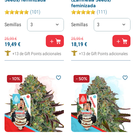
feminizada
(101)
(111)
Semillas
3
Semillas
3
25,
99
€
25,
99
€
19,
49
€
18,
19
€
+13 de Gift Points adicionales
+13 de Gift Points adicionales
- 10%
- 50%