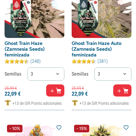
Ghost Train Haze
Ghost Train Haze Auto
(Zamnesia Seeds)
(Zamnesia Seeds)
feminizada
feminizada
(248)
(381)
Semillas
3
Semillas
3
25,
99
€
25,
99
€
22,
09
€
22,
09
€
+13 de Gift Points adicionales
+13 de Gift Points adicionales
- 10%
- 15%