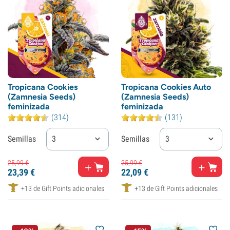
Tropicana Cookies
Tropicana Cookies Auto
(Zamnesia Seeds)
(Zamnesia Seeds)
feminizada
feminizada
(314)
(131)
Semillas
3
Semillas
3
25,
99
€
25,
99
€
23,
39
€
22,
09
€
+13 de Gift Points adicionales
+13 de Gift Points adicionales