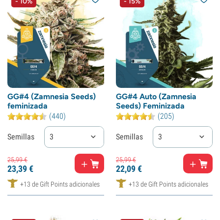
- 10%
- 15%
GG#4 (Zamnesia Seeds)
GG#4 Auto (Zamnesia
feminizada
Seeds) Feminizada
(440)
(205)
Semillas
3
Semillas
3
25,
99
€
25,
99
€
23,
39
€
22,
09
€
+13 de Gift Points adicionales
+13 de Gift Points adicionales