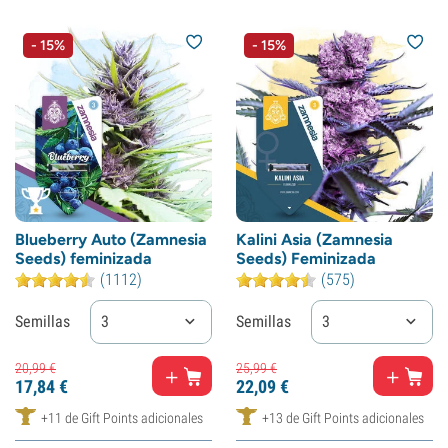
- 15%
- 15%
Blueberry Auto (Zamnesia
Kalini Asia (Zamnesia
Seeds) feminizada
Seeds) Feminizada
(1112)
(575)
Semillas
3
Semillas
3
20,
99
€
25,
99
€
17,
84
€
22,
09
€
+11 de Gift Points adicionales
+13 de Gift Points adicionales