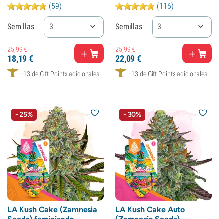
(59)
(116)
Semillas
3
Semillas
3
25,
99
€
25,
99
€
18,
19
€
22,
09
€
+13 de Gift Points adicionales
+13 de Gift Points adicionales
- 25%
- 30%
LA Kush Cake (Zamnesia
LA Kush Cake Auto
Seeds) feminizada
(Zamnesia Seeds)