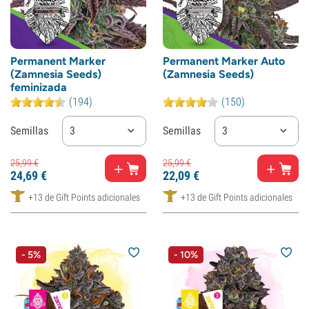
Permanent Marker
Permanent Marker Auto
(Zamnesia Seeds)
(Zamnesia Seeds)
feminizada
(194)
(150)
Semillas
3
Semillas
3
25,
99
€
25,
99
€
24,
69
€
22,
09
€
+13 de Gift Points adicionales
+13 de Gift Points adicionales
- 5%
- 10%