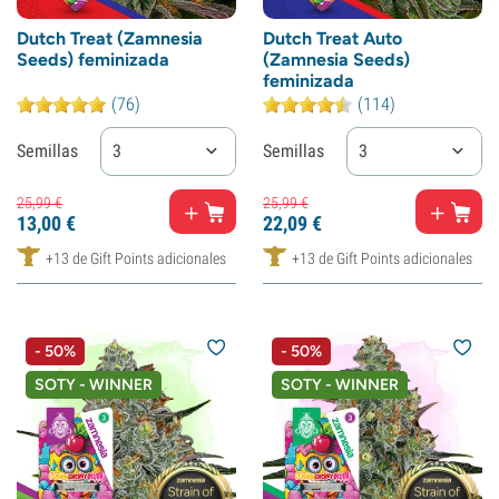
Dutch Treat (Zamnesia
Dutch Treat Auto
Seeds) feminizada
(Zamnesia Seeds)
feminizada
(76)
(114)
Semillas
3
Semillas
3
25,
99
€
25,
99
€
13,
00
€
22,
09
€
+13 de Gift Points adicionales
+13 de Gift Points adicionales
- 50%
- 50%
SOTY - WINNER
SOTY - WINNER