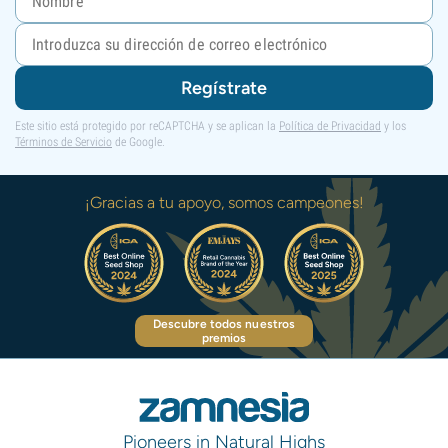
Regístrate
Este sitio está protegido por reCAPTCHA y se aplican la
Política de Privacidad
y los
Términos de Servicio
de Google.
¡Gracias a tu apoyo, somos campeones!
Descubre todos nuestros
premios
Pioneers in Natural Highs