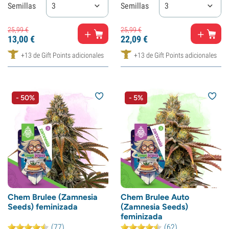
Semillas
3
Semillas
3
25,
99
€
25,
99
€
13,
00
€
22,
09
€
+13 de Gift Points adicionales
+13 de Gift Points adicionales
- 50%
- 5%
Chem Brulee (Zamnesia
Chem Brulee Auto
Seeds) feminizada
(Zamnesia Seeds)
feminizada
(77)
(62)