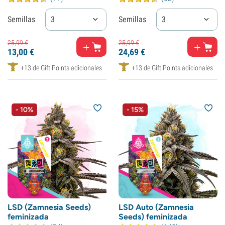
Semillas
3
Semillas
3
25,
99
€
25,
99
€
13,
00
€
24,
69
€
+13 de Gift Points adicionales
+13 de Gift Points adicionales
- 10%
- 15%
LSD (Zamnesia Seeds)
LSD Auto (Zamnesia
feminizada
Seeds) feminizada