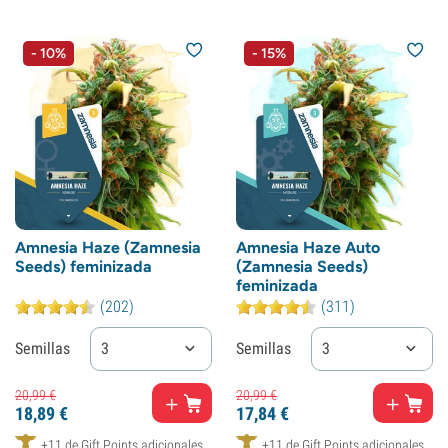
- 10%
- 15%
Amnesia Haze (Zamnesia
Amnesia Haze Auto
Seeds) feminizada
(Zamnesia Seeds)
feminizada
(202)
(311)
Semillas
3
Semillas
3
20,
99
€
20,
99
€
18,
89
€
17,
84
€
+11 de Gift Points adicionales
+11 de Gift Points adicionales