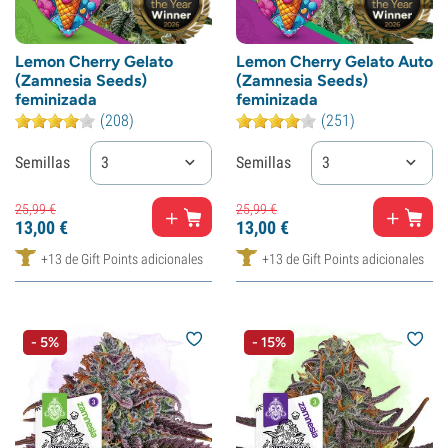
Lemon Cherry Gelato
Lemon Cherry Gelato Auto
(Zamnesia Seeds)
(Zamnesia Seeds)
feminizada
feminizada
(208)
(251)
Semillas
3
Semillas
3
25,
99
€
25,
99
€
13,
00
€
13,
00
€
+13 de Gift Points adicionales
+13 de Gift Points adicionales
- 5%
- 15%