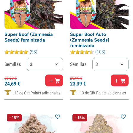
Super Boof (Zamnesia
Super Boof Auto
Seeds) feminizada
(Zamnesia Seeds)
feminizada
(98)
(108)
Semillas
3
Semillas
3
25,
99
€
25,
99
€
24,
69
€
23,
39
€
+13 de Gift Points adicionales
+13 de Gift Points adicionales
- 15%
- 15%