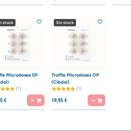
n stock
Sin stock
fle Microdoses SP
Truffle Microdoses OP
dol)
(Cibdol)
(1)
(1)
5
€
19,
95
€