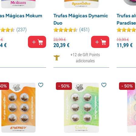
fas Mágicas Mokum
Trufas Mágicas Dynamic
Trufas a
Duo
Paradise
(237)
(451)
€
23,
99
€
19,
99
€
4
€
20,
39
€
11,
99
€
+12 de Gift Points
adicionales
50%
- 50%
- 50%