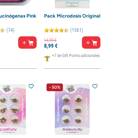
lucinógenas Pink
Pack Microdosis Original
(74)
(1561)
14,
99
€
8,
99
€
+7 de Gift Points adicionales
- 50%