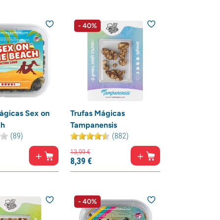
- 40%
ágicas Sex on
Trufas Mágicas
ch
Tampanensis
(89)
(882)
13,
99
€
8,
39
€
- 40%