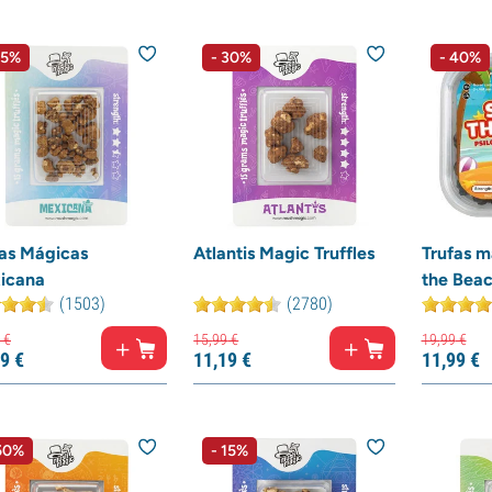
15%
- 30%
- 40%
fas Mágicas
Atlantis Magic Truffles
Trufas m
icana
the Bea
(1503)
(2780)
€
15,
99
€
19,
99
€
9
€
11,
19
€
11,
99
€
50%
- 15%