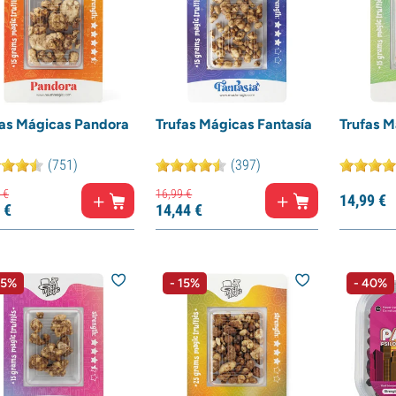
fas Mágicas Pandora
Trufas Mágicas Fantasía
Trufas M
(751)
(397)
€
16,
99
€
14,
99
€
€
14,
44
€
15%
- 15%
- 40%