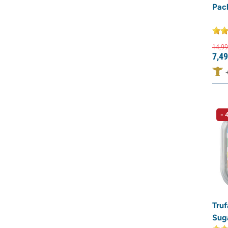
Pac
14,
99
7,
49
-
Truf
Sug