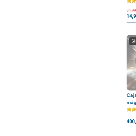
24,
99
14,
9
Si
Caja
mág
400,