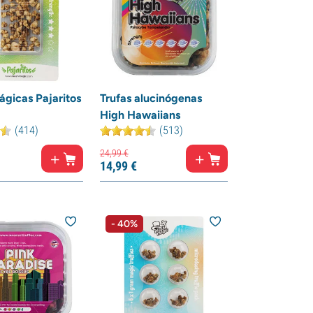
ágicas Pajaritos
Trufas alucinógenas
High Hawaiians
(414)
(513)
24,
99
€
14,
99
€
- 40%