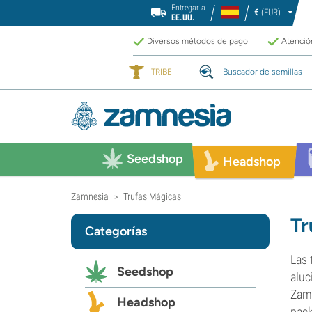
Entregar a
€
(EUR)
EE.UU.
Diversos métodos de pago
Atención
TRIBE
Buscador de semillas
Seedshop
Headshop
Zamnesia
Trufas Mágicas
>
Tr
Categorías
Las 
Seedshop
aluc
Zamn
Headshop
pack