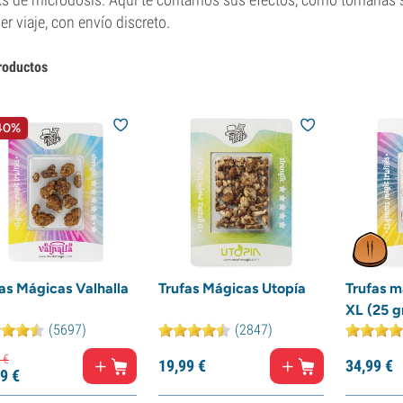
er viaje, con envío discreto.
roductos
 40%
as Mágicas Valhalla
Trufas Mágicas Utopía
Trufas m
XL (25 
(5697)
(2847)
€
19,
99
€
34,
99
€
9
€