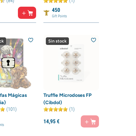
(84)
(1)
450
Gift Points
ck
Sin stock
ufas Mágicas
Truffle Microdoses FP
ia)
(Cibdol)
(101)
(1)
14,
95
€
nts