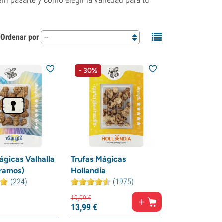
Ordenar por
--
- 30%
ágicas Valhalla
Trufas Mágicas
gramos)
Hollandia
(224)
(1975)
19,
99
€
13,
99
€