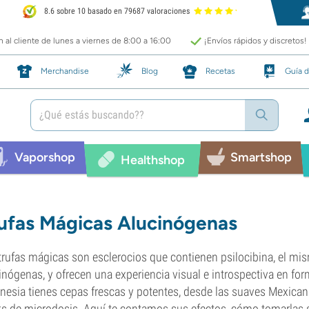
8.6 sobre 10 basado en 79687 valoraciones
 al cliente de lunes a viernes de 8:00 a 16:00
¡Envíos rápidos y discretos!
Merchandise
Blog
Recetas
Guía d
Vaporshop
Smartshop
Healthshop
ufas Mágicas Alucinógenas
trufas mágicas son esclerocios que contienen psilocibina, el m
inógenas, y ofrecen una experiencia visual e introspectiva en for
esia tienes cepas frescas y potentes, desde las suaves Mexican
s de microdosis. Aquí te contamos sus efectos, cómo tomarlas si