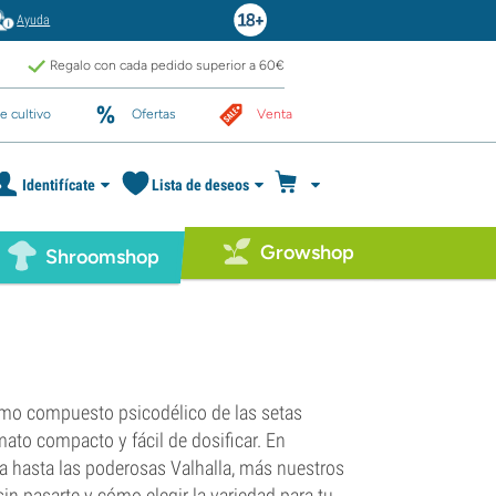
Ayuda
Regalo con cada pedido superior a 60€
e cultivo
Ofertas
Venta
Identifícate
Lista de deseos
Growshop
Shroomshop
ismo compuesto psicodélico de las setas
mato compacto y fácil de dosificar. En
a hasta las poderosas Valhalla, más nuestros
n pasarte y cómo elegir la variedad para tu