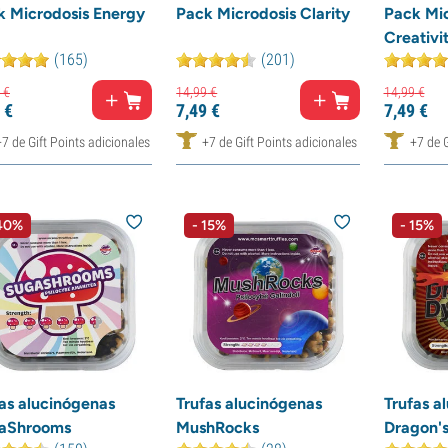
k Microdosis Energy
Pack Microdosis Clarity
Pack Mic
Creativi
(165)
(201)
€
14,
99
€
14,
99
€
€
7,
49
€
7,
49
€
+7 de Gift Points adicionales
+7 de Gift Points adicionales
+7 de G
 40%
- 15%
- 15%
as alucinógenas
Trufas alucinógenas
Trufas a
aShrooms
MushRocks
Dragon'