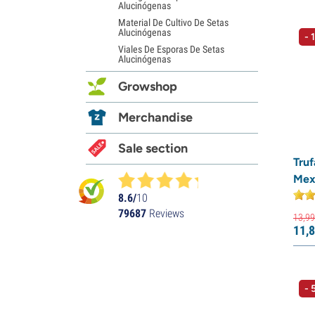
Alucinógenas
Material De Cultivo De Setas
Alucinógenas
- 
Viales De Esporas De Setas
Alucinógenas
Growshop
Merchandise
Sale section
Tru
Mex
8.6/
10
79687
Reviews
13,
99
11,
8
- 