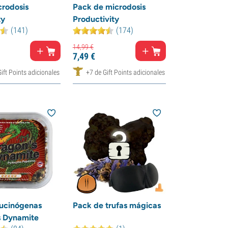
rodosis
Pack de microdosis
ty
Productivity
(141)
(174)
14,
99
€
7,
49
€
ift Points adicionales
+7 de Gift Points adicionales
lucinógenas
Pack de trufas mágicas
s Dynamite