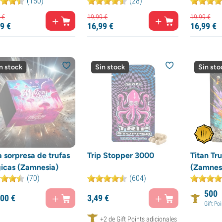
(150)
(28)
€
19,
99
€
19,
99
€
9
€
16,
99
€
16,
99
€
n stock
Sin stock
Sin sto
 sorpresa de trufas
Trip Stopper 3000
Titan Tr
icas (Zamnesia)
(Zamnes
(70)
(604)
500
00
€
3,
49
€
Gift Poi
+2 de Gift Points adicionales