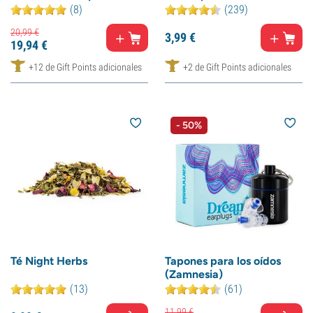
(8)
(239)
20,
99
€
3,
99
€
19,
94
€
+12 de Gift Points adicionales
+2 de Gift Points adicionales
- 50%
Té Night Herbs
Tapones para los oídos
(Zamnesia)
(13)
(61)
11,
99
€