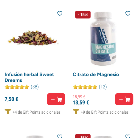
- 15%
Infusión herbal Sweet
Citrato de Magnesio
Dreams
(38)
(12)
15,
99
€
7,
50
€
13,
59
€
+4 de Gift Points adicionales
+9 de Gift Points adicionales
- 15%