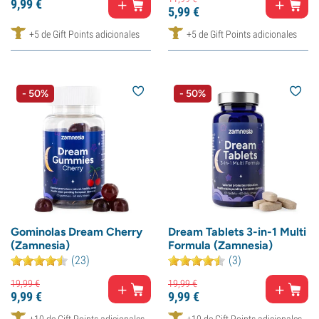
9,
99
€
5,
99
€
+5 de Gift Points adicionales
+5 de Gift Points adicionales
- 50%
- 50%
Gominolas Dream Cherry
Dream Tablets 3-in-1 Multi
(Zamnesia)
Formula (Zamnesia)
(23)
(3)
19,
99
€
19,
99
€
9,
99
€
9,
99
€