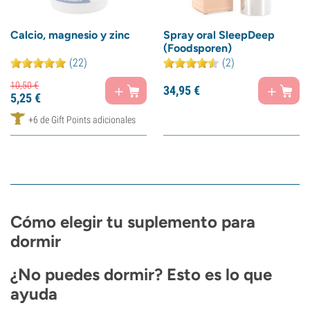
Calcio, magnesio y zinc
Spray oral SleepDeep
(Foodsporen)
(22)
(2)
10,
50
€
34,
95
€
5,
25
€
+6 de Gift Points adicionales
Cómo elegir tu suplemento para
dormir
¿No puedes dormir? Esto es lo que
ayuda