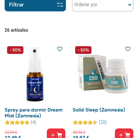
Filtrar
Ordenar por
26
artículos
- 50%
- 50%
Spray para dormir Dream
Solid Sleep (Zamnesia)
Mist (Zamnesia)
(4)
(20)
24,
99
€
39,
95
€
12,
49
€
19,
97
€