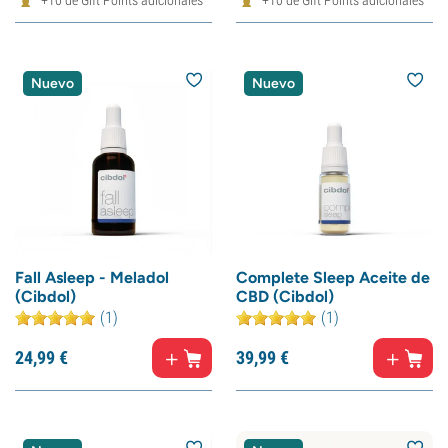
+10 de Gift Points adicionales
+10 de Gift Points adicionales
Nuevo
Nuevo
Fall Asleep - Meladol
Complete Sleep Aceite de
(Cibdol)
CBD (Cibdol)
(1)
(1)
24,
99
€
39,
99
€