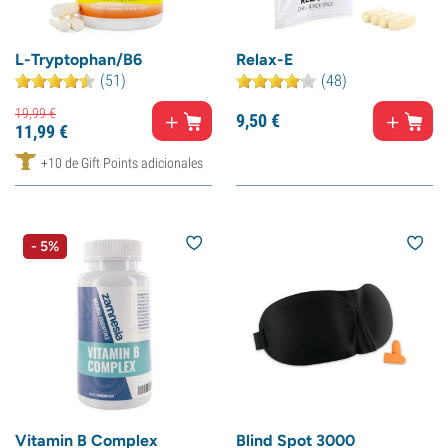
L-Tryptophan/B6
Relax-E
(51)
(48)
19,
99
€
9,
50
€
11,
99
€
+10 de Gift Points adicionales
- 5%
Vitamin B Complex
Blind Spot 3000