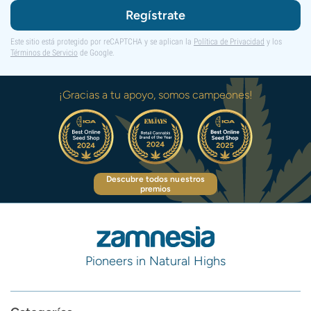
Regístrate
Este sitio está protegido por reCAPTCHA y se aplican la
Política de Privacidad
y los
Términos de Servicio
de Google.
¡Gracias a tu apoyo, somos campeones!
Descubre todos nuestros
premios
Pioneers in Natural Highs