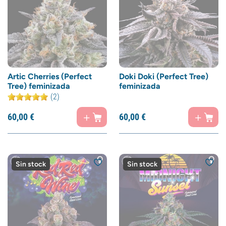
Artic Cherries (Perfect
Doki Doki (Perfect Tree)
Tree) feminizada
feminizada
(2)
60,
00
€
60,
00
€
Sin stock
Sin stock