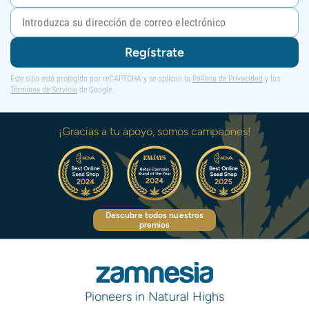
Regístrate
Este sitio está protegido por reCAPTCHA y se aplican la
Política de Privacidad
y los
Términos de Servicio
de Google.
¡Gracias a tu apoyo, somos campeones!
Descubre todos nuestros
premios
Pioneers in Natural Highs