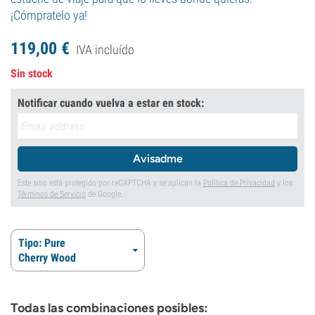
¡Cómpratelo ya!
119,
00
€
IVA incluído
Sin stock
Notificar cuando vuelva a estar en stock:
Avisadme
Este sitio está protegido por reCAPTCHA y se aplican la
Política de Privacidad
y los
Términos de Servicio
de Google.
Tipo: Pure
Cherry Wood
Todas las combinaciones posibles: