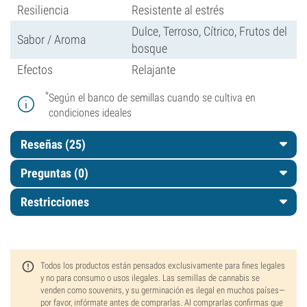
Resiliencia
Resistente al estrés
Dulce, Terroso, Cítrico, Frutos del
Sabor / Aroma
bosque
Efectos
Relajante
*
Según el banco de semillas cuando se cultiva en
condiciones ideales
Reseñas (25)
Preguntas
(0)
Restricciones
Todos los productos están pensados exclusivamente para fines legales
y no para consumo o usos ilegales. Las semillas de cannabis se
venden como souvenirs, y su germinación es ilegal en muchos países—
por favor, infórmate antes de comprarlas. Al comprarlas confirmas que