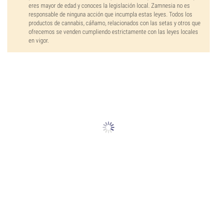
eres mayor de edad y conoces la legislación local. Zamnesia no es
responsable de ninguna acción que incumpla estas leyes. Todos los
productos de cannabis, cáñamo, relacionados con las setas y otros que
ofrecemos se venden cumpliendo estrictamente con las leyes locales
en vigor.