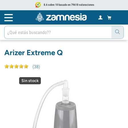
8.6 sobre 10 basado en 79618 valoraciones
Arizer Extreme Q
(
38
)
Sin stock