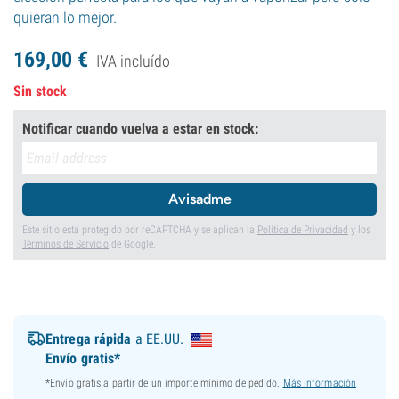
quieran lo mejor.
169,
00
€
IVA incluído
Sin stock
Notificar cuando vuelva a estar en stock:
Avisadme
Este sitio está protegido por reCAPTCHA y se aplican la
Política de Privacidad
y los
Términos de Servicio
de Google.
Entrega rápida
a EE.UU.
Envío gratis*
*Envío gratis a partir de un importe mínimo de pedido.
Más información