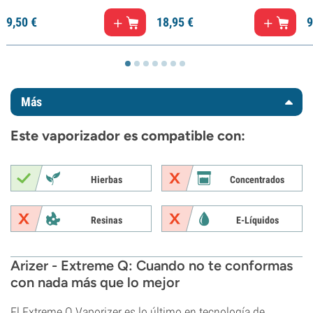
9,
50
€
18,
95
€
9
Más
Este vaporizador es compatible con:
Hierbas
Concentrados
Resinas
E-Líquidos
Arizer - Extreme Q: Cuando no te conformas
con nada más que lo mejor
El Extreme Q Vaporizer es lo último en tecnología de