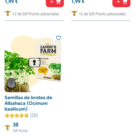
1,
99
€
1,
99
€
+2 de Gift Points adicionales
+2 de Gift Points adicionales
Semillas de brotes de
Albahaca (Ocimum
basilicum)
(20)
30
Gift Points