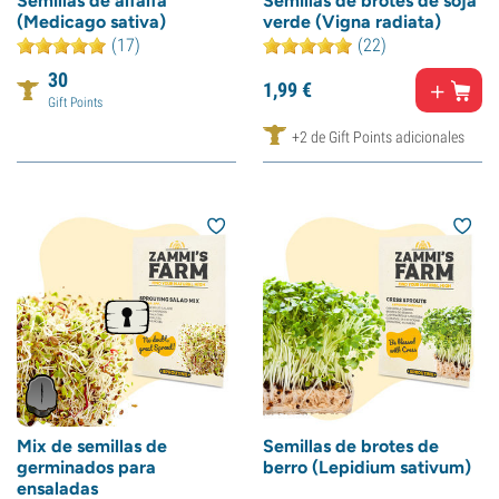
Semillas de alfalfa
Semillas de brotes de soja
(Medicago sativa)
verde (Vigna radiata)
(17)
(22)
30
1,
99
€
Gift Points
+2 de Gift Points adicionales
Mix de semillas de
Semillas de brotes de
germinados para
berro (Lepidium sativum)
ensaladas