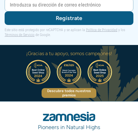
Regístrate
Este sitio está protegido por reCAPTCHA y se aplican la
Política de Privacidad
y los
Términos de Servicio
de Google.
¡Gracias a tu apoyo, somos campeones!
Descubre todos nuestros
premios
Pioneers in Natural Highs