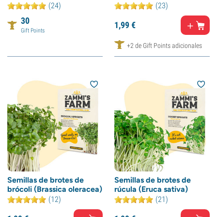
(24)
(23)
30
1,
99
€
Gift Points
+2 de Gift Points adicionales
Semillas de brotes de
Semillas de brotes de
brócoli (Brassica oleracea)
rúcula (Eruca sativa)
(12)
(21)