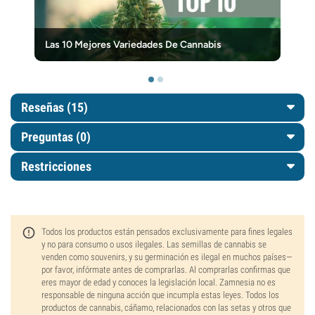
Las 10 Mejores Variedades De Cannabis
Reseñas (15)
Preguntas
(0)
Restricciones
Todos los productos están pensados exclusivamente para fines legales
y no para consumo o usos ilegales. Las semillas de cannabis se
venden como souvenirs, y su germinación es ilegal en muchos países—
por favor, infórmate antes de comprarlas. Al comprarlas confirmas que
eres mayor de edad y conoces la legislación local. Zamnesia no es
responsable de ninguna acción que incumpla estas leyes. Todos los
productos de cannabis, cáñamo, relacionados con las setas y otros que