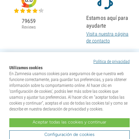
8.6
Estamos aquí para
79659
ayudarte
Reviews
Visita nuestra página
de contacto
Política de privacidad
Utilizamos cookies
En Zamnesia usamos cookies para asegurarnos de que nuestra web
funcione correctamente, para guardar tus preferencias, y para obtener
información sobre tu comportamiento online. Al hacer clic en
'configuración de cookies', podrás leer más sobre las cookies que
usamos y ajustar tus preferencias. Al hacer clic en "aceptar todas las
cookies y continuar", aceptas el uso de todas las cookies tal y como se
describe en nuestra declaración de privacidad y cookies.
Aceptar todas las cookies y continuar
* Nuestras semillas se venden como suvenires. La germinación de semillas es ilegal en muchos
países. Infórmate antes de efectuar tu compra. Al realizar tu pedido indicas que eres mayor de edad en
tu lugar de residencia y que conoces las normativas locales. También eximes de toda responsabilidad a
Configuración de cookies
Zamnesia si actúas al margen de ellas.