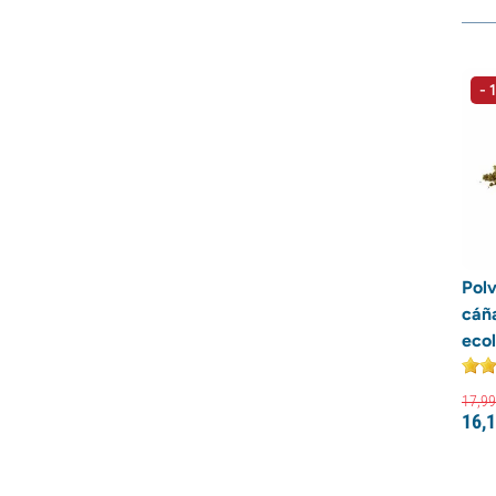
- 
Polv
cáñ
eco
17,
99
16,
1