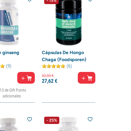
- 15%
y ginseng
Cápsulas De Hongo
Chaga (Foodsporen)
(9)
(6)
32,
50
€
27,
62
€
13 de Gift Points
adicionales
- 25%