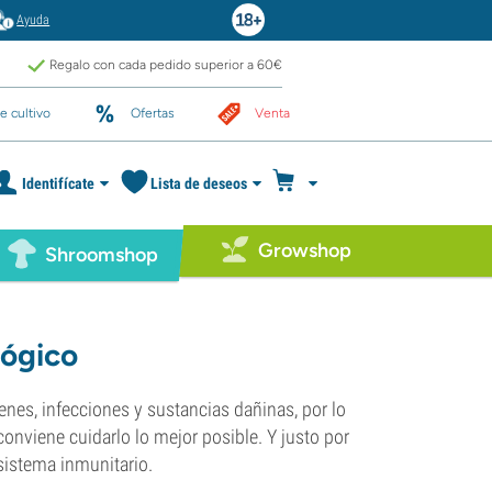
Ayuda
Regalo con cada pedido superior a 60€
e cultivo
Ofertas
Venta
Identifícate
Lista de deseos
Growshop
Shroomshop
lógico
nes, infecciones y sustancias dañinas, por lo
conviene cuidarlo lo mejor posible. Y justo por
sistema inmunitario.