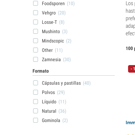
Los 
Foodsporen
(10)
hast
Vehgro
(20)
pref
Losse-T
(8)
adap
Mushinto
(3)
efec
Mindscopic
(2)
100 
Other
(11)
Zamnesia
(30)
- 
Formato
Cápsulas y pastillas
(40)
Polvos
(29)
Líquido
(11)
Natural
(36)
Gominola
(2)
Imm