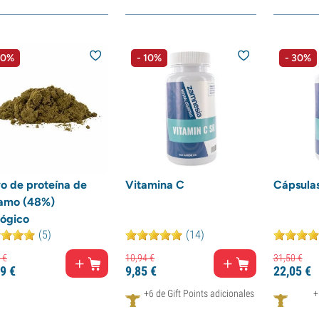
10%
- 10%
- 30%
o de proteína de
Vitamina C
Cápsulas
amo (48%)
lógico
(5)
(14)
€
10,
94
€
31,
50
€
9
€
9,
85
€
22,
05
€
+6 de Gift Points adicionales
+