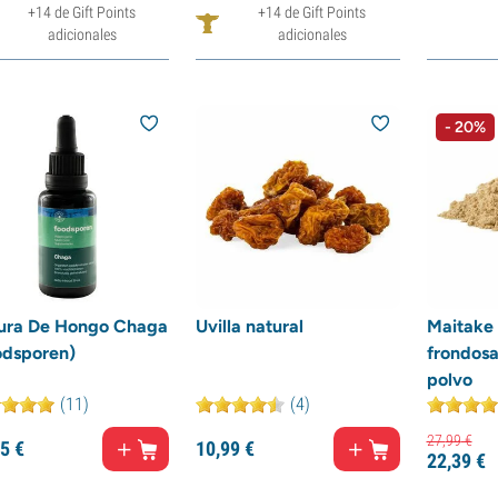
+14 de Gift Points
+14 de Gift Points
adicionales
adicionales
- 20%
tura De Hongo Chaga
Uvilla natural
Maitake 
odsporen)
frondosa
polvo
(11)
(4)
27,
99
€
5
€
10,
99
€
22,
39
€