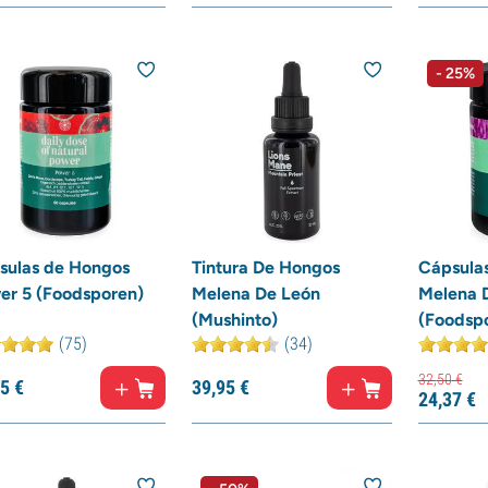
- 25%
sulas de Hongos
Tintura De Hongos
Cápsula
er 5 (Foodsporen)
Melena De León
Melena 
(Mushinto)
(Foodsp
(75)
(34)
32,
50
€
5
€
39,
95
€
24,
37
€