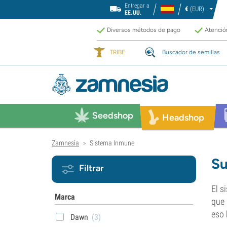
Entregar a
€
(EUR)
EE.UU.
Diversos métodos de pago
Atención
TRIBE
Buscador de semillas
Seedshop
Headshop
Zamnesia
Sistema Inmune
>
Su
Filtrar
El s
Marca
que 
eso 
Dawn
(3)