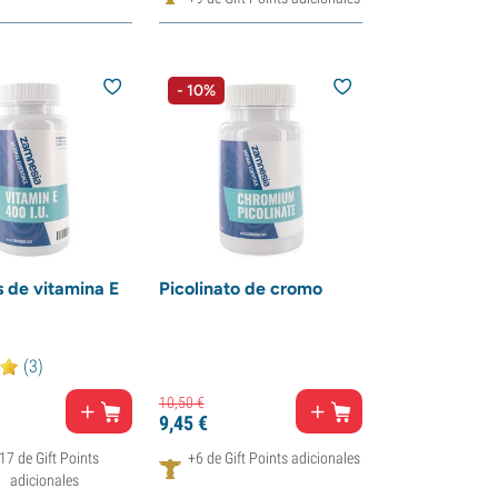
- 10%
 de vitamina E
Picolinato de cromo
(3)
10,
50
€
9,
45
€
17 de Gift Points
+6 de Gift Points adicionales
adicionales