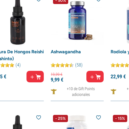
- 50%
ura De Hongos Reishi
Ashwagandha
Rodiola 
shinto)
(4)
(58)
19,
99
€
5
€
22,
99
€
9,
99
€
+10 de Gift Points
+
adicionales
- 25%
- 15%