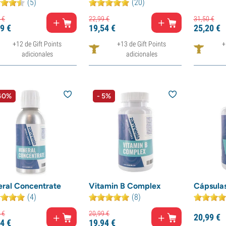
(5)
(20)
€
22,
99
€
31,
50
€
9
€
19,
54
€
25,
20
€
+12 de Gift Points
+13 de Gift Points
+
adicionales
adicionales
 40%
- 5%
eral Concentrate
Vitamin B Complex
Cápsula
(4)
(8)
€
20,
99
€
20,
99
€
4
€
19,
94
€