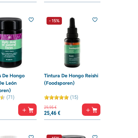
- 15%
s De Hongo
Tintura De Hongo Reishi
De León
(Foodsporen)
oren)
(71)
(15)
29,
95
€
25,
46
€