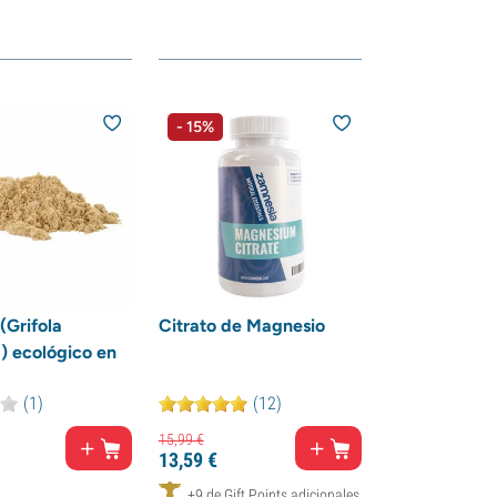
- 15%
(Grifola
Citrato de Magnesio
) ecológico en
(1)
(12)
15,
99
€
13,
59
€
+9 de Gift Points adicionales