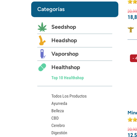
Categorías
20,
99
18,
8
Seedshop
Headshop
Vaporshop
-
Healthshop
Top 10 Healthshop
Todos Los Productos
Ayurveda
Belleza
Min
CBD
Cerebro
20,
90
Digestión
12,
5