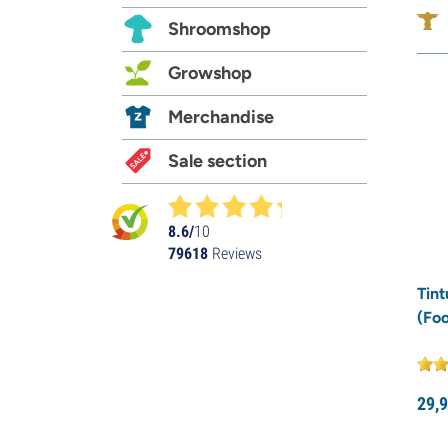
Shroomshop
Growshop
Merchandise
Sale section
8.6/
10
79618
Reviews
Tin
(Fo
29,
9