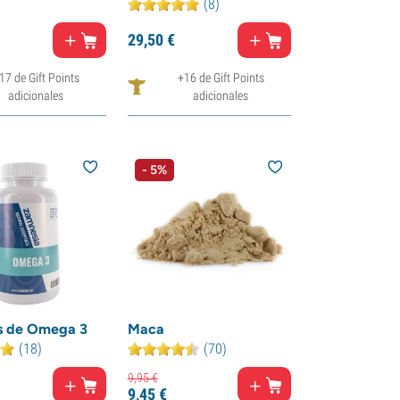
(8)
29,
50
€
17 de Gift Points
+16 de Gift Points
adicionales
adicionales
- 5%
s de Omega 3
Maca
(18)
(70)
9,
95
€
9,
45
€