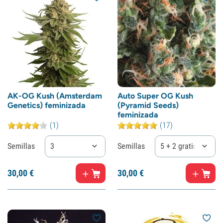
AK-OG Kush (Amsterdam
Auto Super OG Kush
Genetics) feminizada
(Pyramid Seeds)
feminizada
(1)
(17)
Semillas
3
Semillas
5 + 2 gratis
30,
00
€
30,
00
€