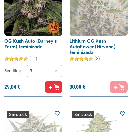
OG Kush Auto (Barney's
Lithium OG Kush
Farm) feminizada
Autoflower (Nirvana)
feminizada
(15)
(3)
Semillas
3
29,
04
€
30,
00
€
Sin stock
Sin stock