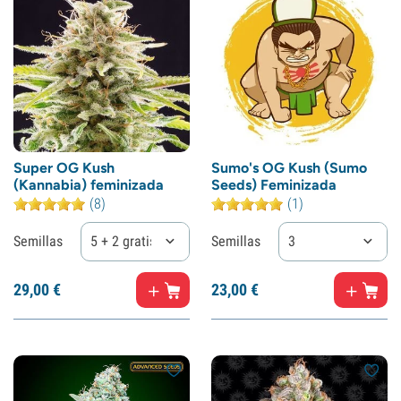
Super OG Kush
Sumo's OG Kush (Sumo
(Kannabia) feminizada
Seeds) Feminizada
(8)
(1)
Semillas
5 + 2 gratis
Semillas
3
29,
00
€
23,
00
€