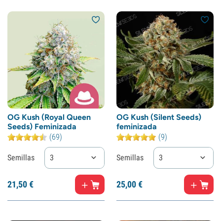
OG Kush (Royal Queen
OG Kush (Silent Seeds)
Seeds) Feminizada
feminizada
(69)
(9)
Semillas
3
Semillas
3
21,
50
€
25,
00
€