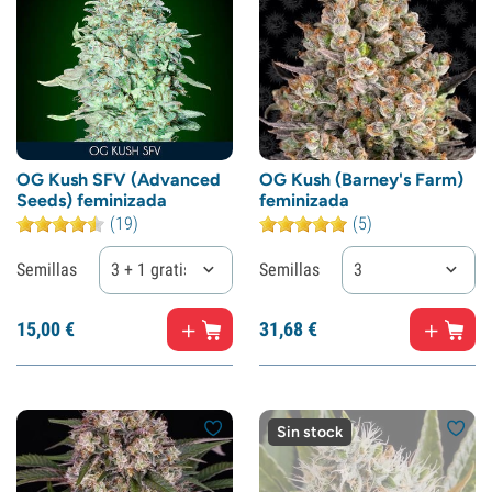
OG Kush SFV (Advanced
OG Kush (Barney's Farm)
Seeds) feminizada
feminizada
(19)
(5)
Semillas
3 + 1 gratis
Semillas
3
15,
00
€
31,
68
€
Sin stock