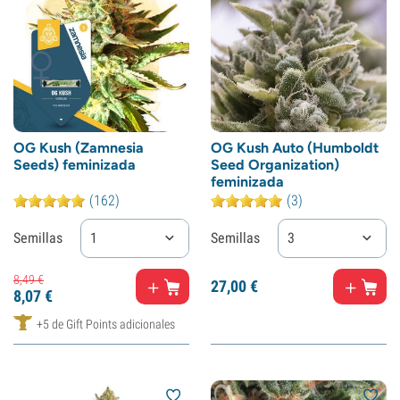
OG Kush (Zamnesia
OG Kush Auto (Humboldt
Seeds) feminizada
Seed Organization)
feminizada
(162)
(3)
Semillas
1
Semillas
3
8,
49
€
27,
00
€
8,
07
€
+5 de Gift Points adicionales