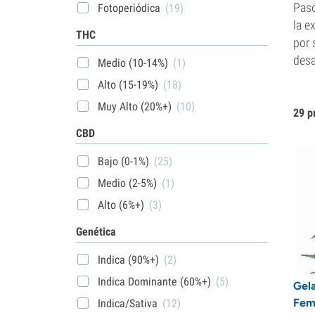
Pasó
Fotoperiódica
(19)
la e
THC
por 
desa
Medio (10-14%)
(1)
Alto (15-19%)
(18)
Muy Alto (20%+)
(10)
29 p
CBD
Bajo (0-1%)
(25)
Medio (2-5%)
(1)
Alto (6%+)
(3)
Genética
Indica (90%+)
(2)
Indica Dominante (60%+)
(5)
Gela
Fem
Indica/Sativa
(12)