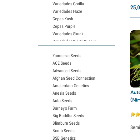
Variedades Gorilla
25,
0
Variedades Haze
Cepas Kush
Cepas Purple
Variedades Skunk
Variedades White Widow
Semillas de Northern Lights
Zamnesia Seeds
Semillas de Granddaddy Purple
ACE Seeds
Semillas de OG Kush
Advanced Seeds
Semillas de Blue Dream
Afghan Seed Connection
Semillas de Lemon Haze
Amsterdam Genetics
Semillas de Bruce Banner
Auto
Anesia Seeds
Semillas de Gelato
(Ni
Auto Seeds
Semillas de Sour Diesel
Barney's Farm
Semillas de Jack Herer
Big Buddha Seeds
Semillas de Girl Scout Cookies
Blimburn Seeds
Semillas de Wedding Cake
Semi
Bomb Seeds
Semillas de Zkittlez
BSB Genetics
Semillas de Pineapple Express