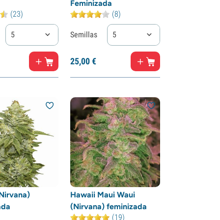
Feminizada
(23)
(8)
5
Semillas
5
25,
00
€
Nirvana)
Hawaii Maui Waui
ada
(Nirvana) feminizada
(19)