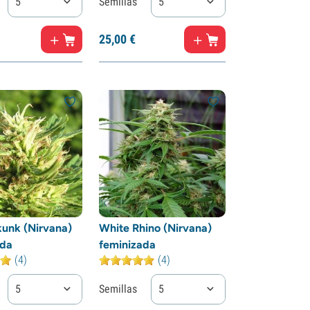
5
Semillas
5
25,
00
€
unk (Nirvana)
White Rhino (Nirvana)
ada
feminizada
(4)
(4)
5
Semillas
5