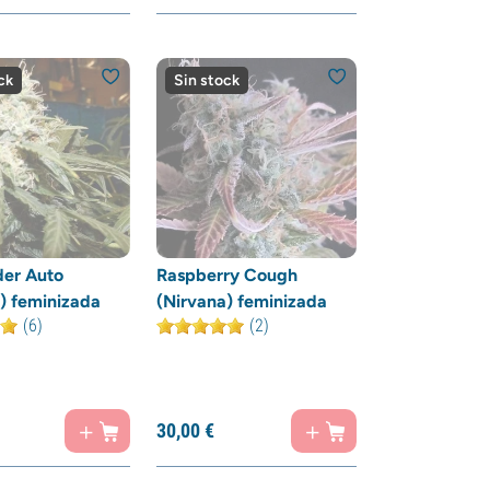
ck
Sin stock
der Auto
Raspberry Cough
) feminizada
(Nirvana) feminizada
(6)
(2)
30,
00
€