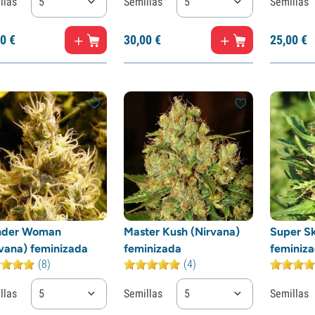
llas
5
Semillas
5
Semillas
0
€
30,
00
€
25,
00
€
der Woman
Master Kush (Nirvana)
Super Sk
rvana) feminizada
feminizada
feminiz
(8)
(4)
llas
5
Semillas
5
Semillas