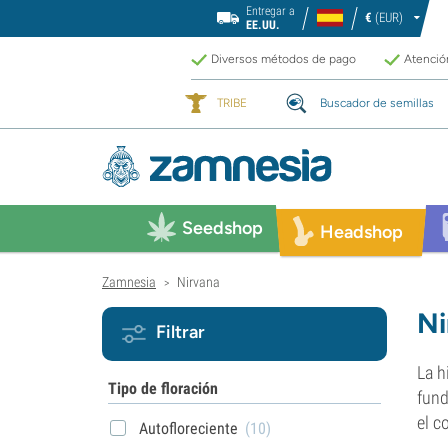
Entregar a
€
(EUR)
EE.UU.
Diversos métodos de pago
Atención
TRIBE
Buscador de semillas
Seedshop
Headshop
Zamnesia
Nirvana
>
Ni
Filtrar
La h
Tipo de floración
fund
el c
Autofloreciente
(10)