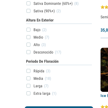
Sativa Dominante (60%+)
(8)
Sativa (90%+)
(2)
Semi
Altura En Exterior
35,
0
Bajo
(2)
Medio
(7)
Alto
(3)
Desconocido
(17)
Periodo De Floración
Rápida
(3)
Media
(18)
Larga
(7)
Extra larga
(1)
Ice 