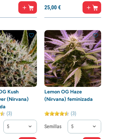
25,
00
€
 OG Kush
Lemon OG Haze
er (Nirvana)
(Nirvana) feminizada
ada
(3)
(3)
5
Semillas
5