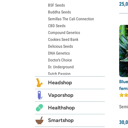
25,
0
BSF Seeds
Semillas de Chemdawg
Buddha Seeds
Semillas de Hindu Kush
Semillas The Cali Connection
Semillas de Mimosa
CBD Seeds
Compound Genetics
Cookies Seed Bank
Delicious Seeds
DNA Genetics
Doctor's Choice
Dr. Underground
Dutch Passion
Elite Seeds
Blu
Headshop
Eva Seeds
fem
Exotic Seed
Vaporshop
Expert Seeds
Semi
Healthshop
FastBuds
Female Seeds
Smartshop
30,
0
French Touch Seeds