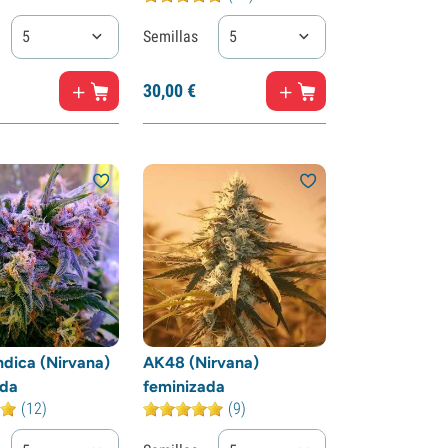
5
Semillas
5
30,
00
€
ndica (Nirvana)
AK48 (Nirvana)
ada
feminizada
(12)
(9)