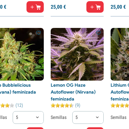
0
€
25,
00
€
25,
00
€
 Bubblelicious
Lemon OG Haze
Lithium
rvana) feminizada
Autoflower (Nirvana)
Autoflow
feminizada
feminiz
(12)
(9)
llas
5
Semillas
5
Semillas