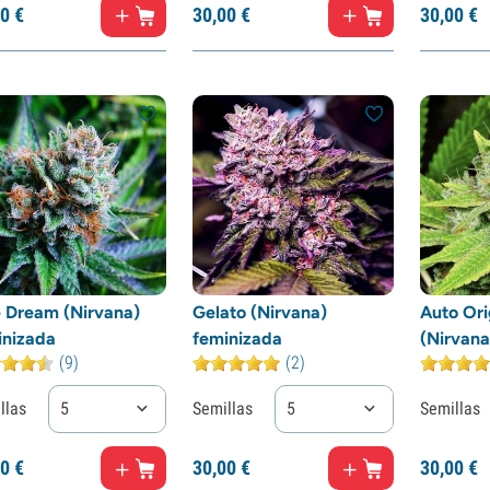
0
€
30,
00
€
30,
00
€
e Dream (Nirvana)
Gelato (Nirvana)
Auto Ori
inizada
feminizada
(Nirvana
(9)
(2)
llas
5
Semillas
5
Semillas
0
€
30,
00
€
30,
00
€