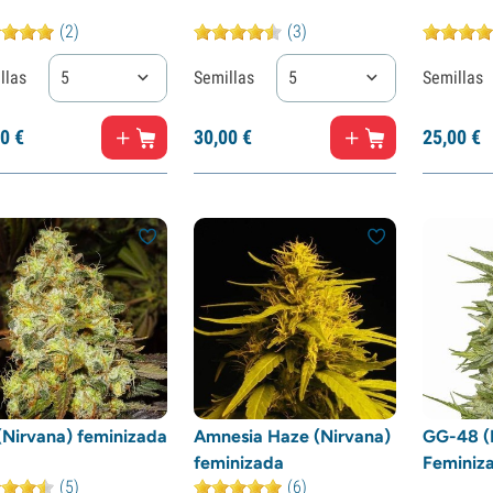
(2)
(3)
llas
5
Semillas
5
Semillas
0
€
30,
00
€
25,
00
€
(Nirvana) feminizada
Amnesia Haze (Nirvana)
GG-48 (
feminizada
Feminiz
(5)
(6)