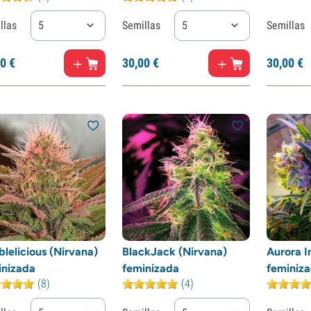
llas
5
Semillas
5
Semillas
0
€
30,
00
€
30,
00
€
lelicious (Nirvana)
BlackJack (Nirvana)
Aurora I
inizada
feminizada
feminiz
(8)
(4)