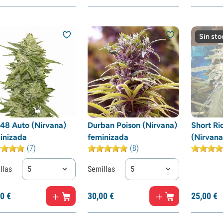
Sin sto
48 Auto (Nirvana)
Durban Poison (Nirvana)
Short Ri
inizada
feminizada
(Nirvana
(7)
(8)
llas
5
Semillas
5
0
€
30,
00
€
25,
00
€