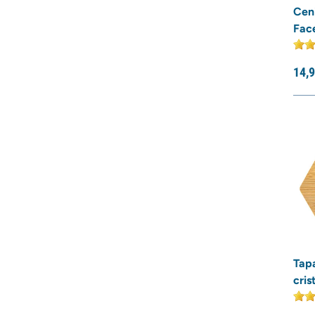
Ceni
Fac
14,
9
Tap
cris