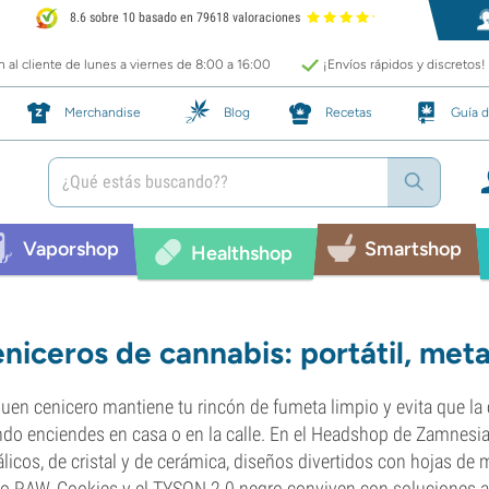
8.6 sobre 10 basado en 79618 valoraciones
 al cliente de lunes a viernes de 8:00 a 16:00
¡Envíos rápidos y discretos!
Merchandise
Blog
Recetas
Guía d
Vaporshop
Smartshop
Healthshop
niceros de cannabis: portátil, metal
uen cenicero mantiene tu rincón de fumeta limpio y evita que la 
do enciendes en casa o en la calle. En el Headshop de Zamnesia 
licos, de cristal y de cerámica, diseños divertidos con hojas de
 RAW, Cookies y el TYSON 2.0 negro conviven con soluciones a