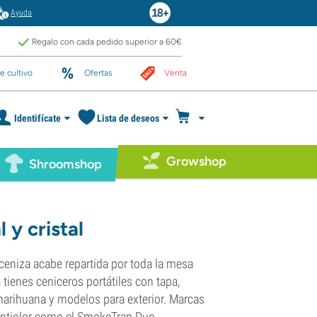
Ayuda
Regalo con cada pedido superior a 60€
e cultivo
Ofertas
Venta
Identifícate
Lista de deseos
Growshop
Shroomshop
 y cristal
ceniza acabe repartida por toda la mesa
tienes ceniceros portátiles con tapa,
 marihuana y modelos para exterior. Marcas
ntiolor como el SmokeTrap Duo.