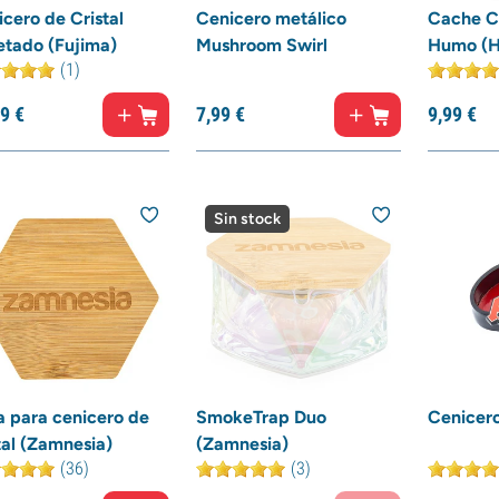
cero de Cristal
Cenicero metálico
Cache C
etado (Fujima)
Mushroom Swirl
Humo (
(1)
9
€
7,
99
€
9,
99
€
Sin stock
a para cenicero de
SmokeTrap Duo
Cenicer
tal (Zamnesia)
(Zamnesia)
(36)
(3)