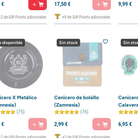
€
17,
50
€
9,
99
€
+2 de Gift Points adicionales
+9 de Gift Points adicionales
 disponible
Sin stock
Sin sto
icero X Metálico
Cenicero de bolsillo
Cenicero
mnesia)
(Zamnesia)
Calaver
(75)
(76)
€
2,
99
€
6,
95
€
+2 de Gift Points adicionales
+2 de Gift Points adicionales