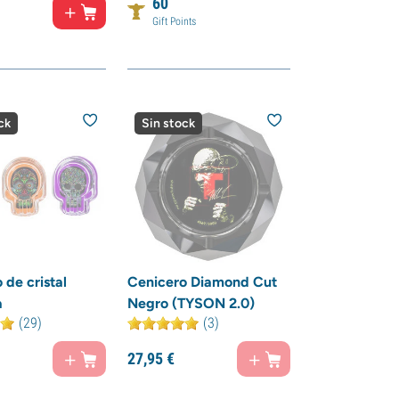
60
Gift Points
ck
Sin stock
 de cristal
Cenicero Diamond Cut
a
Negro (TYSON 2.0)
(29)
(3)
27,
95
€