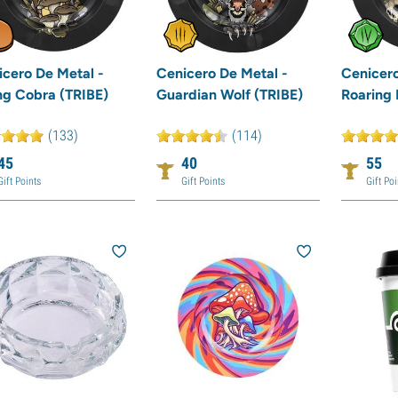
icero De Metal -
Cenicero De Metal -
Cenicero
ng Cobra (TRIBE)
Guardian Wolf (TRIBE)
Roaring 
(133)
(114)
45
40
55
Gift Points
Gift Points
Gift Poi