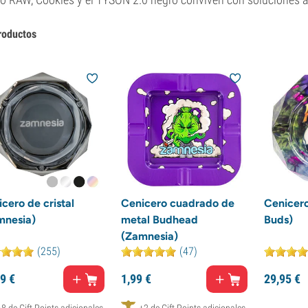
roductos
cero de cristal
Cenicero cuadrado de
Cenicero
mnesia)
metal Budhead
Buds)
(Zamnesia)
(255)
(47)
9
€
1,
99
€
29,
95
€
+8 de Gift Points adicionales
+2 de Gift Points adicionales