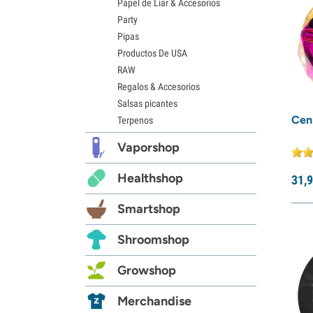
Papel de Liar & Accesorios
Party
Pipas
Productos De USA
RAW
Regalos & Accesorios
Salsas picantes
Cen
Terpenos
Vaporshop
Healthshop
31,
9
Smartshop
Shroomshop
Growshop
Merchandise