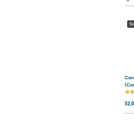
Si
Ceni
(Co
52,
0