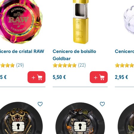
icero de cristal RAW
Cenicero de bolsillo
Cenicero
Goldbar
(29)
(22)
5
€
5,
50
€
2,
95
€