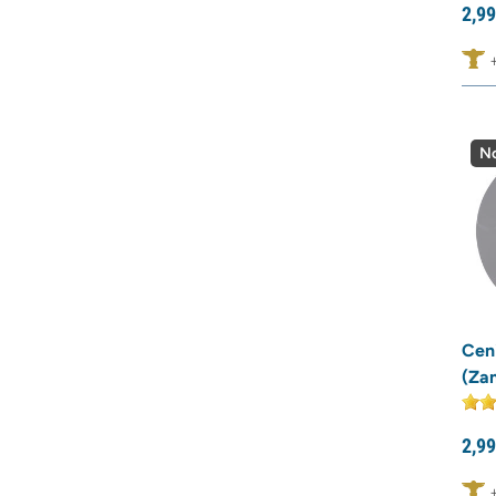
2,
99
No
Cen
(Za
2,
99