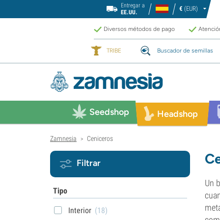
Entregar a
€
(EUR)
EE.UU.
Diversos métodos de pago
Atención
TRIBE
Buscador de semillas
Seedshop
Headshop
Zamnesia
Ceniceros
>
Ce
Filtrar
Un b
Tipo
cuan
metá
Interior
(18)
como