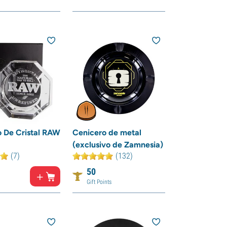
 De Cristal RAW
Cenicero de metal
(exclusivo de Zamnesia)
(7)
(132)
50
Gift Points