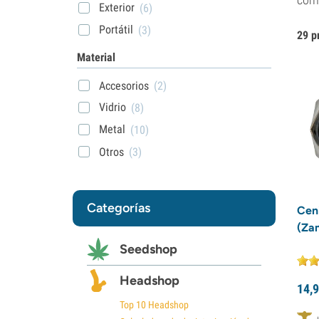
Exterior
(6)
Portátil
(3)
29 p
Material
Accesorios
(2)
Vidrio
(8)
Metal
(10)
Otros
(3)
Categorías
Ceni
(Za
Seedshop
Headshop
14,
9
Top 10 Headshop