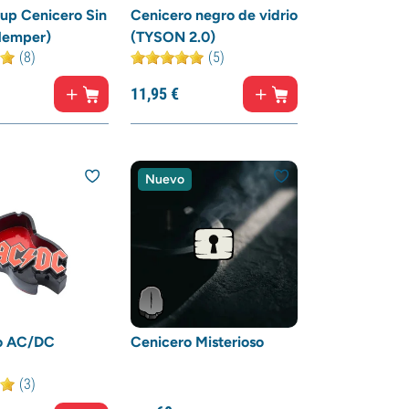
up Cenicero Sin
Cenicero negro de vidrio
Hemper)
(TYSON 2.0)
(8)
(5)
11,
95
€
Nuevo
o AC/DC
Cenicero Misterioso
(3)