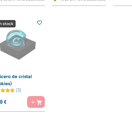
n stock
cero de cristal
okies)
(3)
0
€