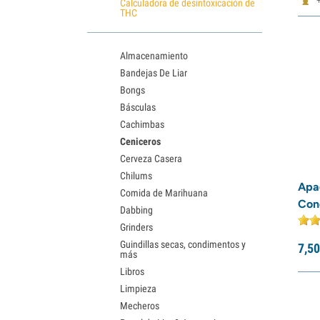
Calculadora de desintoxicación de
THC
Almacenamiento
Bandejas De Liar
Bongs
Básculas
Cachimbas
Ceniceros
Cerveza Casera
Chilums
Apa
Comida de Marihuana
Con
Dabbing
Grinders
Guindillas secas, condimentos y
7,
50
más
Libros
Limpieza
Mecheros