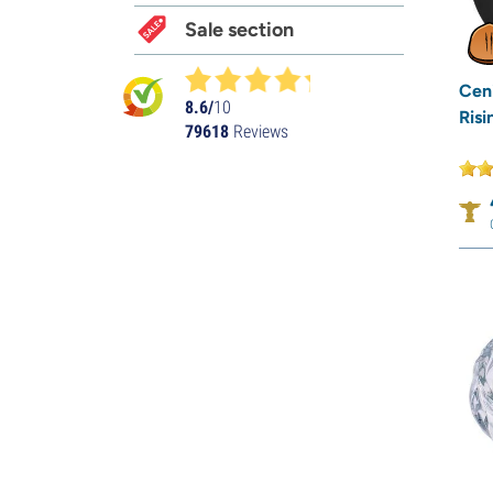
Sale section
Cen
8.6/
10
Risi
79618
Reviews