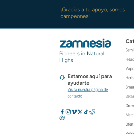
Super Sativa Seed Club
¡Gracias a tu apoyo, somos
Super Strains
campeones!
Sweet Seeds
TICAL
T.H. Seeds
Top Tao Seeds
Cat
Vision Seeds
Semi
VIP Seeds
Pioneers in Natural
Highs
Head
White Label
World Of Seeds
Vapo
Bancos de semillas
Estamos aquí para
Herb
ayudarte
Smar
Visita nuestra página de
contacto
Seta
Grow
Merc
Ofert
Reba