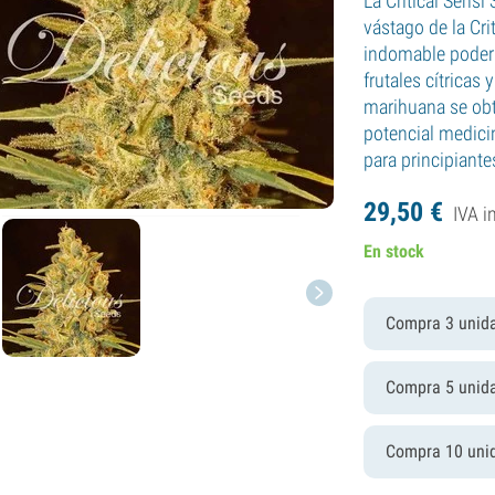
La Critical Sensi
vástago de la Cri
indomable poder 
frutales cítricas
marihuana se obt
potencial medici
para principiante
29,
50
€
IVA i
En stock
Compra 3 unid
Compra 5 unid
Compra 10 uni