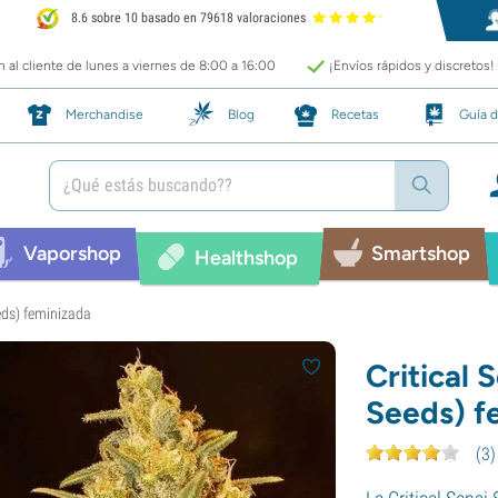
8.6 sobre 10 basado en 79618 valoraciones
 al cliente de lunes a viernes de 8:00 a 16:00
¡Envíos rápidos y discretos!
Merchandise
Blog
Recetas
Guía d
Vaporshop
Smartshop
Healthshop
eeds) feminizada
Critical 
Seeds) f
(
3
)