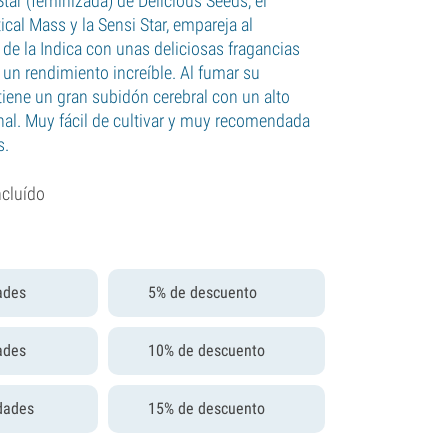
 Star (feminizada) de Delicious Seeds, el
tical Mass y la Sensi Star, empareja al
de la Indica con unas deliciosas fragancias
 y un rendimiento increíble. Al fumar su
iene un gran subidón cerebral con un alto
nal. Muy fácil de cultivar y muy recomendada
s.
ncluído
ades
5% de descuento
ades
10% de descuento
dades
15% de descuento