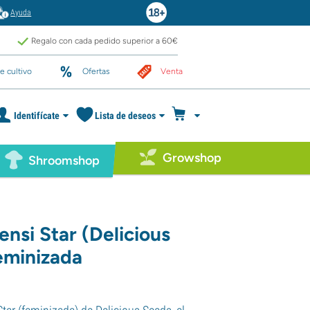
Ayuda
Regalo con cada pedido superior a 60€
e cultivo
Ofertas
Venta
Identifícate
Lista de deseos
Growshop
Shroomshop
Sensi Star (Delicious
eminizada