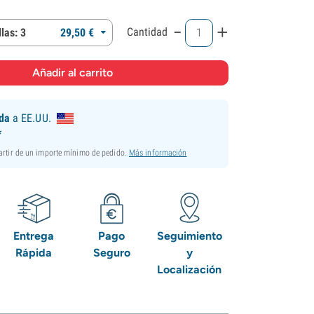
-
+
Cantidad
las: 3
29,
50
€
ida
a EE.UU.
*
partir de un importe mínimo de pedido.
Más información
Entrega
Pago
Seguimiento
Rápida
Seguro
y
Localización