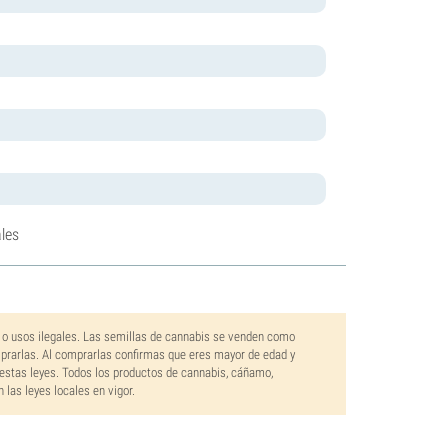
les
 o usos ilegales. Las semillas de cannabis se venden como
mprarlas. Al comprarlas confirmas que eres mayor de edad y
estas leyes. Todos los productos de cannabis, cáñamo,
las leyes locales en vigor.