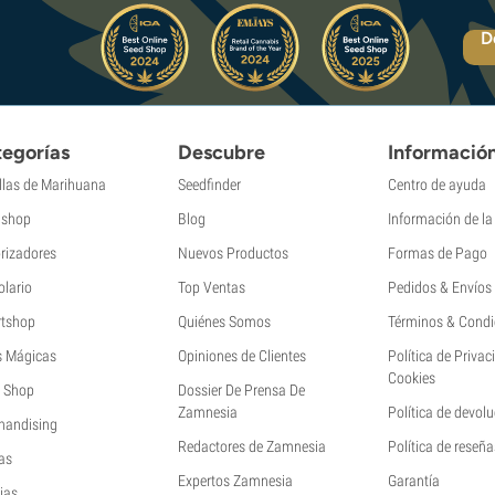
D
egorías
Descubre
Informació
llas de Marihuana
Seedfinder
Centro de ayuda
shop
Blog
Información de l
rizadores
Nuevos Productos
Formas de Pago
olario
Top Ventas
Pedidos & Envíos
tshop
Quiénes Somos
Términos & Condi
s Mágicas
Opiniones de Clientes
Política de Privac
Cookies
 Shop
Dossier De Prensa De
Zamnesia
Política de devol
handising
Redactores de Zamnesia
Política de reseña
as
Expertos Zamnesia
Garantía
jas