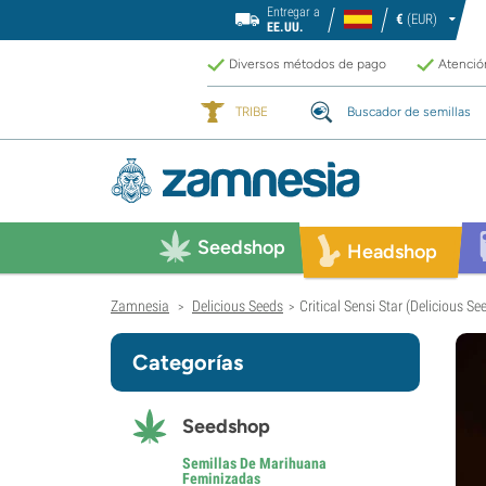
Entregar a
€
(EUR)
EE.UU.
Diversos métodos de pago
Atención
TRIBE
Buscador de semillas
Seedshop
Headshop
Zamnesia
Delicious Seeds
Critical Sensi Star (Delicious S
>
>
Categorías
Seedshop
Semillas De Marihuana
Feminizadas