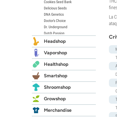
THC 
Cookies Seed Bank
fine
Delicious Seeds
DNA Genetics
La C
Doctor's Choice
ataq
Dr. Underground
Dutch Passion
Cri
Elite Seeds
Headshop
Eva Seeds
Exotic Seed
Vaporshop
Expert Seeds
Healthshop
FastBuds
Female Seeds
D
Smartshop
French Touch Seeds
Garden of Green
Shroomshop
GeneSeeds
Genehtik Seeds
Growshop
G13 Labs
Grass-O-Matic
Merchandise
Greenhouse Seeds