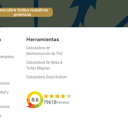
escubre todos nuestros
premios
n
Herramientas
Calculadora de
desintoxicación de THC
a empresa
Calculadora De Setas &
Trufas Mágicas
Calculadora Dosis Kratom
ciones
idad y
8.6
79618
Reviews
uciones
s