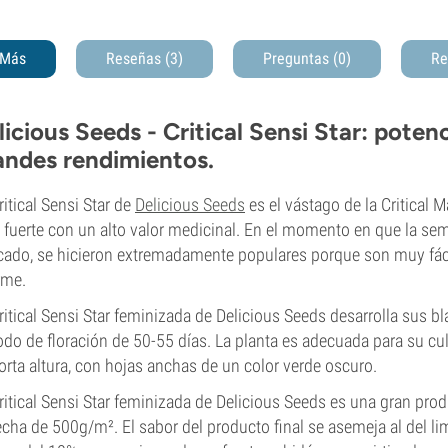
Más
Reseñas (3)
Preguntas
(0)
Re
licious Seeds - Critical Sensi Star: pote
andes rendimientos.
ritical Sensi Star de
Delicious Seeds
es el vástago de la Critical 
fuerte con un alto valor medicinal. En el momento en que la semill
ado, se hicieron extremadamente populares porque son muy fáci
rme.
ritical Sensi Star feminizada de Delicious Seeds desarrolla sus b
odo de floración de 50-55 días. La planta es adecuada para su culti
orta altura, con hojas anchas de un color verde oscuro.
ritical Sensi Star feminizada de Delicious Seeds es una gran pro
cha de 500g/m². El sabor del producto final se asemeja al del lim