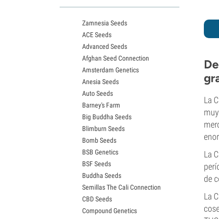
Variedades White Widow
Semillas de Northern Lights
Zamnesia Seeds
Semillas de Granddaddy Purple
ACE Seeds
Semillas de OG Kush
Advanced Seeds
Semillas de Blue Dream
Afghan Seed Connection
Semillas de Lemon Haze
De
Amsterdam Genetics
Semillas de Bruce Banner
gr
Anesia Seeds
Semillas de Gelato
Auto Seeds
Semillas de Sour Diesel
La C
Barney's Farm
Semillas de Jack Herer
muy 
Big Buddha Seeds
Semillas de Girl Scout Cookies
merc
Blimburn Seeds
Semillas de Wedding Cake
eno
Bomb Seeds
Semillas de Zkittlez
BSB Genetics
Semillas de Pineapple Express
La C
BSF Seeds
Semillas de Chemdawg
perí
Buddha Seeds
Semillas de Hindu Kush
de c
Semillas The Cali Connection
Semillas de Mimosa
La C
CBD Seeds
cose
Compound Genetics