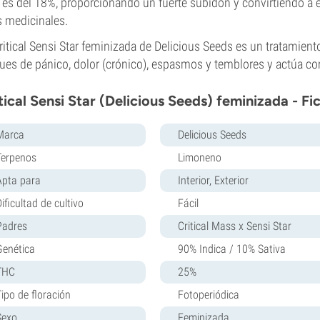
es del 18%, proporcionando un fuerte subidón y convirtiendo a 
s medicinales.
ritical Sensi Star feminizada de Delicious Seeds es un tratamiento
ues de pánico, dolor (crónico), espasmos y temblores y actúa co
tical Sensi Star (Delicious Seeds) feminizada - Fi
Marca
Delicious Seeds
Terpenos
Limoneno
Apta para
Interior, Exterior
ificultad de cultivo
Fácil
Padres
Critical Mass x Sensi Star
Genética
90% Indica / 10% Sativa
THC
25%
Tipo de floración
Fotoperiódica
Sexo
Feminizada