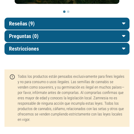
Reseñas (9)
Preguntas
(0)
Restricciones
Todos los productos están pensados exclusivamente para fines legales
y no para consumo o usos ilegales. Las semillas de cannabis se
venden como souvenirs, y su germinación es ilegal en muchos países—
por favor, infórmate antes de comprarlas. Al comprarlas confirmas que
eres mayor de edad y conoces la legislación local. Zamnesia no es
responsable de ninguna acción que incumpla estas leyes. Todos los
productos de cannabis, cáñamo, relacionados con las setas y otros que
ofrecemos se venden cumpliendo estrictamente con las leyes locales
en vigor.