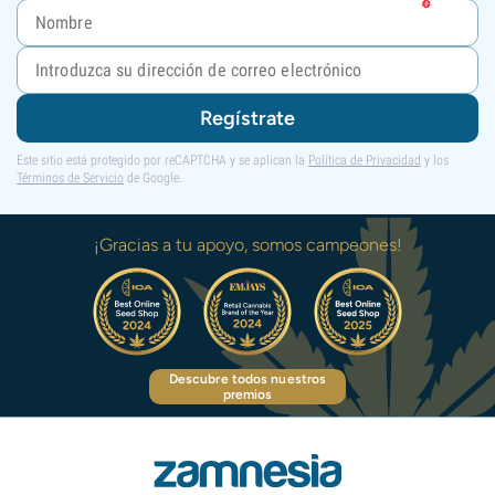
Regístrate
Este sitio está protegido por reCAPTCHA y se aplican la
Política de Privacidad
y los
Términos de Servicio
de Google.
¡Gracias a tu apoyo, somos campeones!
Descubre todos nuestros
premios