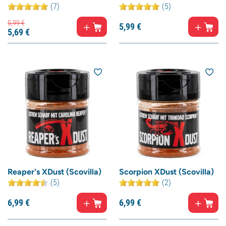
(7)
(5)
5,
99
€
5,
99
€
5,
69
€
Reaper's XDust (Scovilla)
Scorpion XDust (Scovilla)
(5)
(2)
6,
99
€
6,
99
€