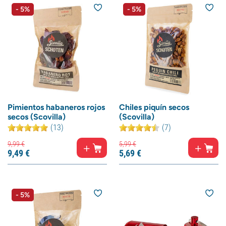
- 5%
- 5%
Pimientos habaneros rojos
Chiles piquín secos
secos (Scovilla)
(Scovilla)
(13)
(7)
9,
99
€
5,
99
€
9,
49
€
5,
69
€
- 5%