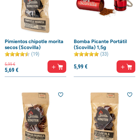
Pimientos chipotle morita
Bomba Picante Portátil
secos (Scovilla)
(Scovilla) 1,5g
(19)
(33)
5,
99
€
5,
99
€
5,
69
€