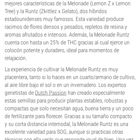
mejores características de la Melonade (Lemon Z x Lemon
Tree) y la Runtz (Zkittlez x Gelato), dos híbridos
estadounidenses muy famosos. Esta variedad produce
racimos de flores densos y pesados, repletos de resina y
aromas afrutados e intensos. Además, la Melonade Runtz
cuenta con hasta un 25% de THC gracias al cual ejerce un
colocón potente y duradero, ideal para momentos de
relajación.
La experiencia de cultivar la Melonade Runtz es muy
placentera, tanto si lo haces en un cuarto/armario de cultivo,
al aire libre bajo el sol o en un invernadero. Los expertos
genetistas de
Dutch Passion
han creado especialmente
estas semillas para producir plantas estables, robustas y
compactas que solo necesitan agua, buena tierra y un poco
de fertilizante para florecer. Gracias a su tamaño compacto
y su corta distancia internodal, la Melonade Runtz es una
excelente variedad para SOG, aunque si practicas otras
técnicas con ella verás que responde igual de bien. Una vez