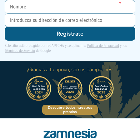
Regístrate
Este sitio está protegido por reCAPTCHA y se aplican la
Política de Privacidad
y los
Términos de Servicio
de Google.
¡Gracias a tu apoyo, somos campeones!
Descubre todos nuestros
premios