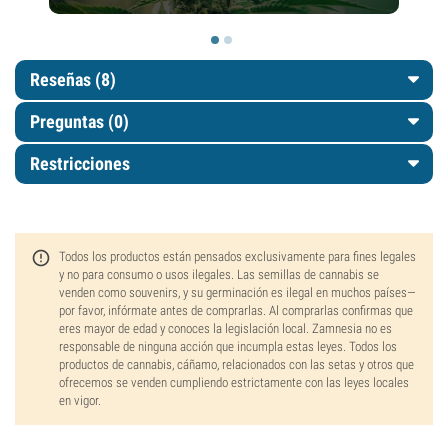
Reseñas (8)
Preguntas
(0)
Restricciones
Todos los productos están pensados exclusivamente para fines legales
y no para consumo o usos ilegales. Las semillas de cannabis se
venden como souvenirs, y su germinación es ilegal en muchos países—
por favor, infórmate antes de comprarlas. Al comprarlas confirmas que
eres mayor de edad y conoces la legislación local. Zamnesia no es
responsable de ninguna acción que incumpla estas leyes. Todos los
productos de cannabis, cáñamo, relacionados con las setas y otros que
ofrecemos se venden cumpliendo estrictamente con las leyes locales
en vigor.