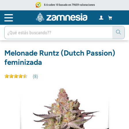
8.6 sobre 10 basado en 79659 valoraciones
Melonade Runtz (Dutch Passion)
feminizada
(
8
)