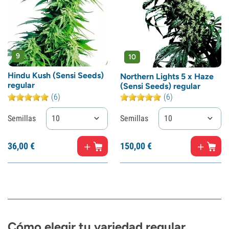
9
10
Hindu Kush (Sensi Seeds)
Northern Lights 5 x Haze
regular
(Sensi Seeds) regular
(6)
(6)
Semillas
10
Semillas
10
36,
00
€
150,
00
€
Cómo elegir tu variedad regular