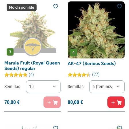
No disponible
3
4
Marula Fruit (Royal Queen
AK-47 (Serious Seeds)
Seeds) regular
(4)
(27)
Semillas
10
Semillas
6 (feminizadas)
70,
00
€
80,
00
€