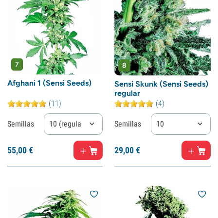
7
8
Afghani 1 (Sensi Seeds)
Sensi Skunk (Sensi Seeds)
regular
(11)
(4)
Semillas
10 (regular)
Semillas
10
55,
00
€
29,
00
€