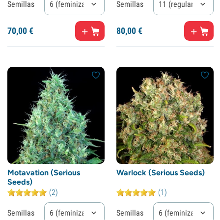
Semillas
6 (feminizadas)
Semillas
11 (regulares)
70,
00
€
80,
00
€
Motavation (Serious
Warlock (Serious Seeds)
Seeds)
(2)
(1)
Semillas
6 (feminizadas)
Semillas
6 (feminizadas)