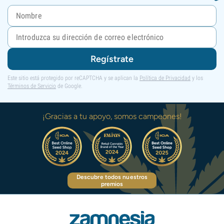
Regístrate
Este sitio está protegido por reCAPTCHA y se aplican la
Política de Privacidad
y los
Términos de Servicio
de Google.
¡Gracias a tu apoyo, somos campeones!
Descubre todos nuestros
premios