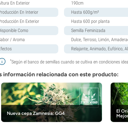
Altura En Exterior
190cm
Producción En Interior
Hasta 600g/m²
Producción En Exterior
Hasta 600 por planta
Disponible Como
Semilla Feminizada
Sabor / Aroma
Dulce, Terroso, Limón, Amader
Efectos
Relajante, Animado, Eufórico, A
*
Según el banco de semillas cuando se cultiva en condiciones idea
 información relacionada con este producto:
El Or
Nueva cepa Zamnesia: GG4
Mejo