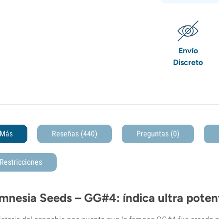
Envío
Discreto
Más
Reseñas (440)
Preguntas
(0)
Restricciones
mnesia Seeds – GG#4: índica ultra potent