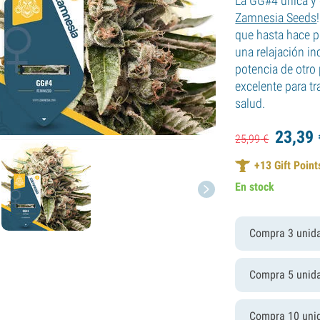
La GG#4 única y o
Zamnesia Seeds
que hasta hace p
una relajación in
potencia de otro
excelente para tr
salud.
23,
39
25,
99
€
+
13
Gift Point
En stock
Compra 3 unid
Compra 5 unid
Compra 10 uni