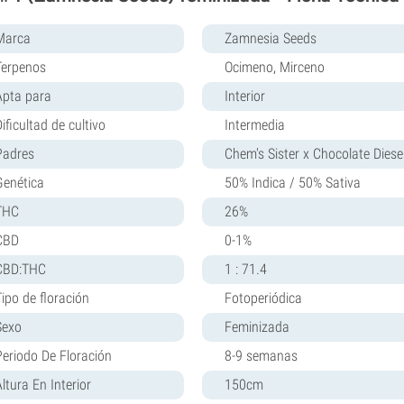
Marca
Zamnesia Seeds
Terpenos
Ocimeno, Mirceno
Apta para
Interior
ificultad de cultivo
Intermedia
Padres
Chem's Sister x Chocolate Diese
Genética
50% Indica / 50% Sativa
THC
26%
CBD
0-1%
CBD:THC
1 : 71.4
Tipo de floración
Fotoperiódica
Sexo
Feminizada
Periodo De Floración
8-9 semanas
ltura En Interior
150cm