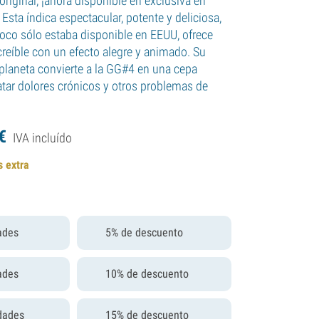
riginal, ¡ahora disponible en exclusiva en
! Esta índica espectacular, potente y deliciosa,
oco sólo estaba disponible en EEUU, ofrece
creíble con un efecto alegre y animado. Su
 planeta convierte a la GG#4 en una cepa
atar dolores crónicos y otros problemas de
€
IVA incluído
s extra
ades
5% de descuento
ades
10% de descuento
dades
15% de descuento