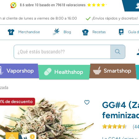
8.6 sobre 10 basado en 79618 valoraciones
 al cliente de lunes a viernes de 8:00 a 16:00
¡Envíos rápidos y discretos!
Merchandise
Blog
Recetas
Guía d
Vaporshop
Smartshop
Healthshop
izada
0% de descuento
GG#4 (Z
feminiza
(
4