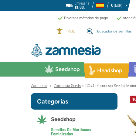
Entregar a
€
(EUR)
EE.UU.
Diversos métodos de pago
Atención
TRIBE
Buscador de semillas
Seedshop
Headshop
Zamnesia
Zamnesia Seeds
GG#4 (Zamnesia Seeds) femin
>
>
1
Categorías
Seedshop
Semillas De Marihuana
Feminizadas