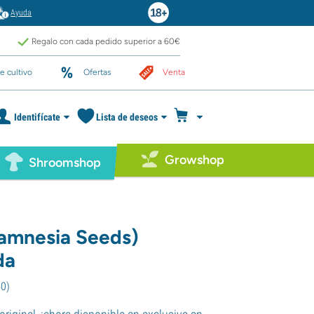
Ayuda
Regalo con cada pedido superior a 60€
e cultivo
Ofertas
Venta
Identifícate
Lista de deseos
Growshop
Shroomshop
amnesia Seeds)
da
40
)