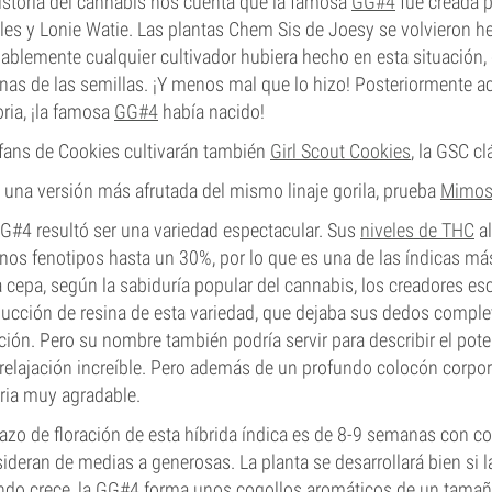
istoria del cannabis nos cuenta que la famosa
GG#4
fue creada p
es y Lonie Watie. Las plantas Chem Sis de Joesy se volvieron h
ablemente cualquier cultivador hubiera hecho en esta situación,
nas de las semillas. ¡Y menos mal que lo hizo! Posteriormente ac
oria, ¡la famosa
GG#4
había nacido!
fans de Cookies cultivarán también
Girl Scout Cookies
, la GSC c
 una versión más afrutada del mismo linaje gorila, prueba
Mimos
G#4 resultó ser una variedad espectacular. Sus
niveles de THC
al
nos fenotipos hasta un 30%, por lo que es una de las índicas m
a cepa, según la sabiduría popular del cannabis, los creadores e
ucción de resina de esta variedad, que dejaba sus dedos comple
ción. Pero su nombre también podría servir para describir el pote
relajación increíble. Pero además de un profundo colocón corpora
ria muy agradable.
lazo de floración de esta híbrida índica es de 8-9 semanas con c
ideran de medias a generosas. La planta se desarrollará bien si l
do crece, la GG#4 forma unos cogollos aromáticos de un tamaño