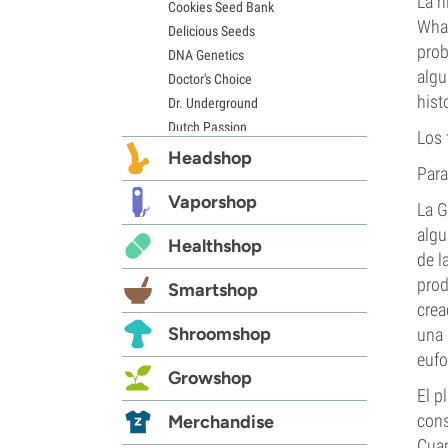
La h
Cookies Seed Bank
Whal
Delicious Seeds
prob
DNA Genetics
algu
Doctor's Choice
hist
Dr. Underground
Dutch Passion
Los 
Elite Seeds
Headshop
Para
Eva Seeds
Exotic Seed
Vaporshop
La G
Expert Seeds
algu
Healthshop
FastBuds
de l
Female Seeds
prod
Smartshop
French Touch Seeds
crea
Garden of Green
Shroomshop
una 
GeneSeeds
eufo
Genehtik Seeds
Growshop
G13 Labs
El p
Grass-O-Matic
cons
Merchandise
Greenhouse Seeds
Cuan