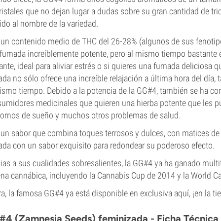
ristales que no dejan lugar a dudas sobre su gran cantidad de t
ido al nombre de la variedad.
un contenido medio de THC del 26-28% (algunos de sus fenotipo
fumada increíblemente potente, pero al mismo tiempo bastante e
jante, ideal para aliviar estrés o si quieres una fumada deliciosa 
da no sólo ofrece una increíble relajación a última hora del día
ismo tiempo. Debido a la potencia de la GG#4, también se ha con
umidores medicinales que quieren una hierba potente que les pue
tornos de sueño y muchos otros problemas de salud.
un sabor que combina toques terrosos y dulces, con matices de
da con un sabor exquisito para redondear su poderoso efecto.
ias a sus cualidades sobresalientes, la GG#4 ya ha ganado mult
na cannábica, incluyendo la Cannabis Cup de 2014 y la World Ca
a, la famosa GG#4 ya está disponible en exclusiva aquí, ¡en la t
4 (Zamnesia Seeds) feminizada - Ficha Técnica