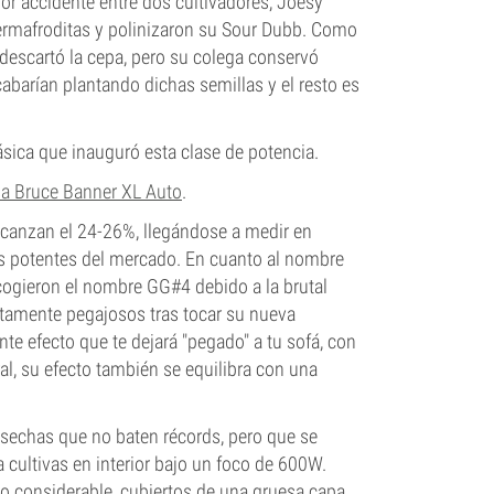
or accidente entre dos cultivadores, Joesy
ermafroditas y polinizaron su Sour Dubb. Como
 descartó la cepa, pero su colega conservó
abarían plantando dichas semillas y el resto es
lásica que inauguró esta clase de potencia.
a Bruce Banner XL Auto
.
canzan el 24-26%, llegándose a medir en
ás potentes del mercado. En cuanto al nombre
scogieron el nombre GG#4 debido a la brutal
tamente pegajosos tras tocar su nueva
nte efecto que te dejará "pegado" a tu sofá, con
l, su efecto también se equilibra con una
osechas que no baten récords, pero que se
a cultivas en interior bajo un foco de 600W.
 considerable, cubiertos de una gruesa capa