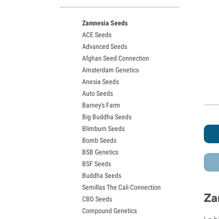
Variedades White Widow
Semillas de Northern Lights
Zamnesia Seeds
Semillas de Granddaddy Purple
ACE Seeds
Semillas de OG Kush
Advanced Seeds
Semillas de Blue Dream
Afghan Seed Connection
Semillas de Lemon Haze
Amsterdam Genetics
Semillas de Bruce Banner
Anesia Seeds
Semillas de Gelato
Auto Seeds
Semillas de Sour Diesel
Barney's Farm
Semillas de Jack Herer
Big Buddha Seeds
Semillas de Girl Scout Cookies
Blimburn Seeds
Semillas de Wedding Cake
Bomb Seeds
Semillas de Zkittlez
BSB Genetics
Semillas de Pineapple Express
BSF Seeds
Semillas de Chemdawg
Buddha Seeds
Semillas de Hindu Kush
Semillas The Cali Connection
Semillas de Mimosa
Za
CBD Seeds
Compound Genetics