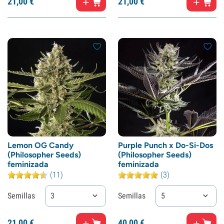
21,
00
€
21,
00
€
Lemon OG Candy
Purple Punch x Do-Si-Dos
(Philosopher Seeds)
(Philosopher Seeds)
feminizada
feminizada
(11)
(3)
Semillas
3
Semillas
5
21,
00
€
40,
00
€