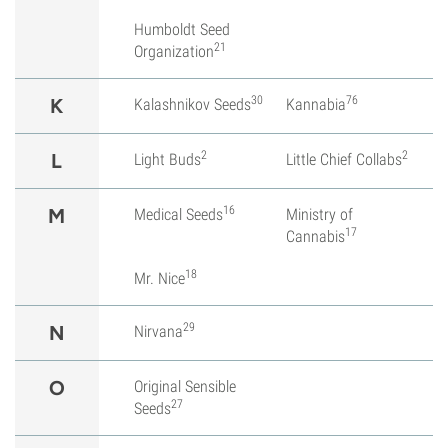
Humboldt Seed
21
Organization
30
76
K
Kalashnikov Seeds
Kannabia
2
2
L
Light Buds
Little Chief Collabs
16
M
Medical Seeds
Ministry of
17
Cannabis
18
Mr. Nice
29
N
Nirvana
O
Original Sensible
27
Seeds