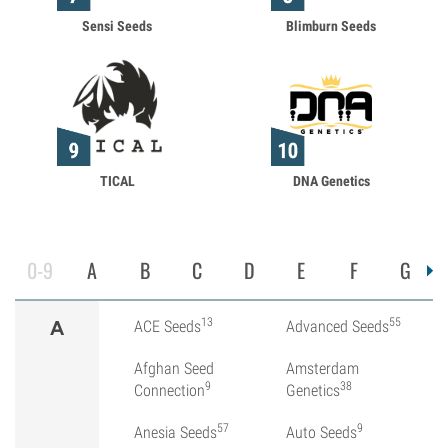
Sensi Seeds
Blimburn Seeds
TICAL
DNA Genetics
0-9
A
B
C
D
E
F
G
13
55
A
ACE Seeds
Advanced Seeds
Afghan Seed
Amsterdam
9
38
Connection
Genetics
57
9
Anesia Seeds
Auto Seeds