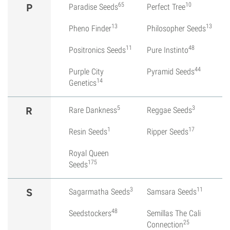
65
10
P
Paradise Seeds
Perfect Tree
13
13
Pheno Finder
Philosopher Seeds
11
48
Positronics Seeds
Pure Instinto
44
Purple City
Pyramid Seeds
14
Genetics
5
3
R
Rare Dankness
Reggae Seeds
1
17
Resin Seeds
Ripper Seeds
Royal Queen
175
Seeds
3
11
S
Sagarmatha Seeds
Samsara Seeds
48
Seedstockers
Semillas The Cali
25
Connection