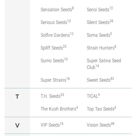
8
72
Sensation Seeds
Sensi Seeds
13
28
Serious Seeds
Silent Seeds
12
5
Solfire Gardens
Soma Seeds
25
8
Spliff Seeds
Strain Hunters
10
Sumo Seeds
Super Sativa Seed
14
Club
16
82
Super Strains
Sweet Seeds
33
9
T
T.H. Seeds
TICAL
4
6
The Kush Brothers
Top Tao Seeds
16
48
V
VIP Seeds
Vision Seeds