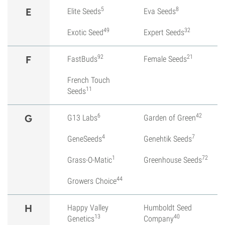
5
8
E
Elite Seeds
Eva Seeds
49
32
Exotic Seed
Expert Seeds
92
21
F
FastBuds
Female Seeds
French Touch
11
Seeds
6
42
G
G13 Labs
Garden of Green
4
7
GeneSeeds
Genehtik Seeds
1
72
Grass-O-Matic
Greenhouse Seeds
44
Growers Choice
H
Happy Valley
Humboldt Seed
13
40
Genetics
Company