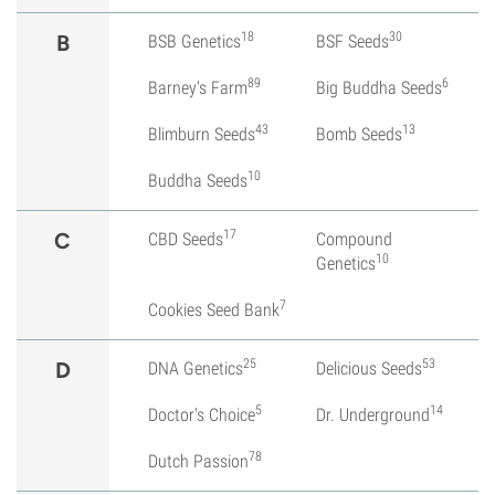
18
30
B
BSB Genetics
BSF Seeds
89
6
Barney's Farm
Big Buddha Seeds
43
13
Blimburn Seeds
Bomb Seeds
10
Buddha Seeds
17
C
CBD Seeds
Compound
10
Genetics
7
Cookies Seed Bank
25
53
D
DNA Genetics
Delicious Seeds
5
14
Doctor's Choice
Dr. Underground
78
Dutch Passion