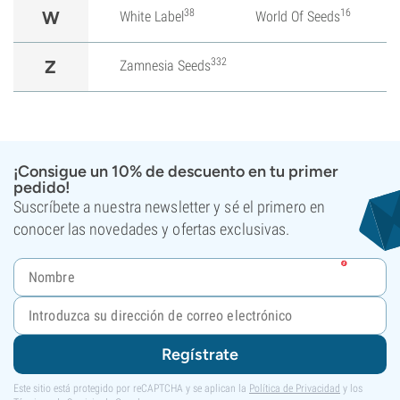
38
16
W
White Label
World Of Seeds
332
Z
Zamnesia Seeds
¡Consigue un 10% de descuento en tu primer
pedido!
Suscríbete a nuestra newsletter y sé el primero en
conocer las novedades y ofertas exclusivas.
Regístrate
Este sitio está protegido por reCAPTCHA y se aplican la
Política de Privacidad
y los