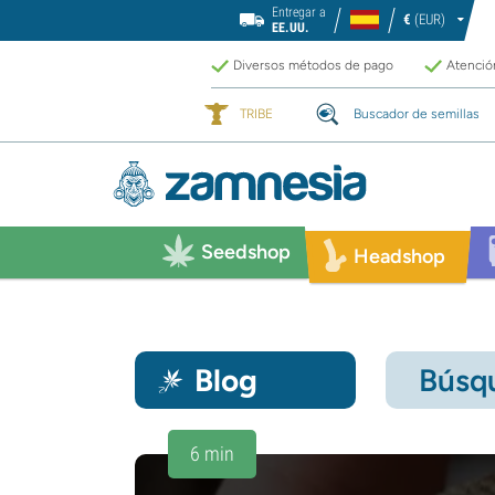
Entregar a
€
(EUR)
EE.UU.
Diversos métodos de pago
Atención
TRIBE
Buscador de semillas
Seedshop
Headshop
Blog
Búsqu
6 min