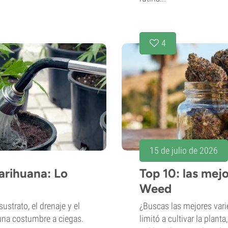
4
15 de julio de 2026
arihuana: Lo
Top 10: las mej
Weed
ustrato, el drenaje y el
¿Buscas las mejores vari
 una costumbre a ciegas.
limitó a cultivar la plant