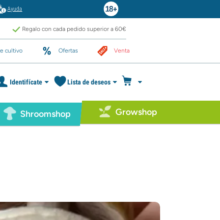
Ayuda
Regalo con cada pedido superior a 60€
e cultivo
Ofertas
Venta
Identifícate
Lista de deseos
Growshop
Shroomshop