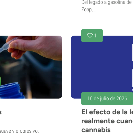
Del legado a gasolina de
Zoap,...
1
10 de julio de 2026
s
El efecto de la 
realmente cuand
cannabis
suave y progresivo: