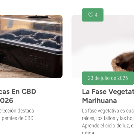
4
23 de julio de 2026
icas En CBD
La Fase Vegetat
2026
Marihuana
elección destaca
La fase vegetativa es cu
n perfiles de CBD
raíces, los tallos y las h
Aprende el ciclo de luz, 
rutina...