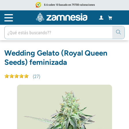
8.6 sobre 10 basado en 79708 valoraciones
Wedding Gelato (Royal Queen
Seeds) feminizada
(
27
)