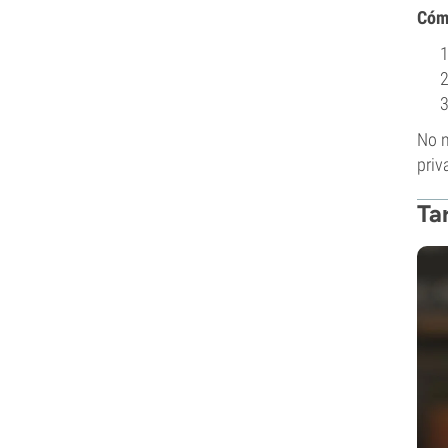
Cóm
No n
priv
Ta