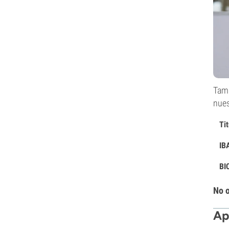
Tamb
nues
Ti
IB
BI
No o
Ap