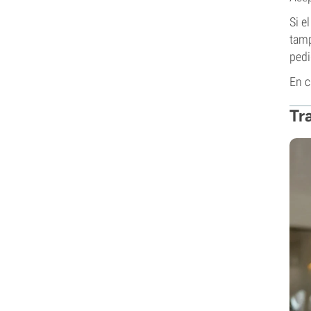
Si e
tamp
pedi
En c
Tr