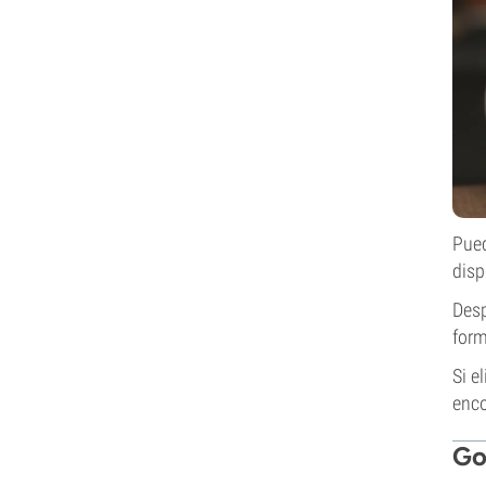
Pued
disp
Desp
form
Si e
enco
Go