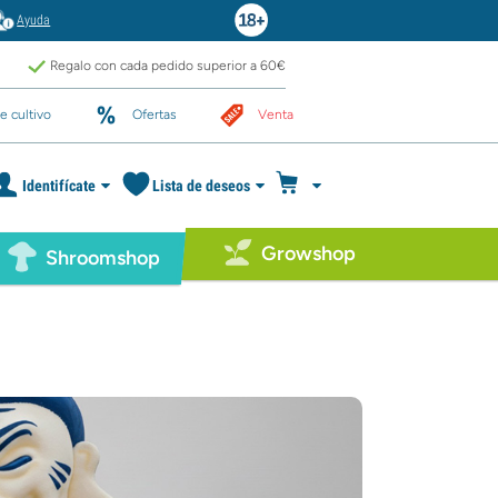
Ayuda
Regalo con cada pedido superior a 60€
e cultivo
Ofertas
Venta
Identifícate
Lista de deseos
Growshop
Shroomshop