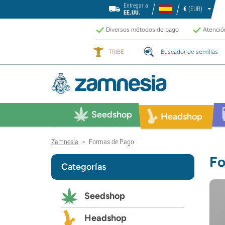
Entregar a
€
(EUR)
EE.UU.
Diversos métodos de pago
Atención
TRIBE
Buscador de semillas
Seedshop
Headshop
Zamnesia
Formas de Pago
>
Fo
Categorías
Seedshop
Headshop