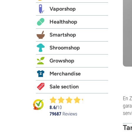
Vaporshop
Healthshop
Smartshop
Shroomshop
Growshop
Merchandise
Sale section
En Z
gara
8.6/
10
serv
79687
Reviews
Ta