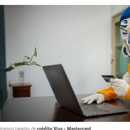
tamos tarjetas de
crédito Visa
y
Mastercard
.