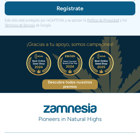
Regístrate
Este sitio está protegido por reCAPTCHA y se aplican la
Política de Privacidad
y los
Términos de Servicio
de Google.
¡Gracias a tu apoyo, somos campeones!
Descubre todos nuestros
premios
Pioneers in Natural Highs