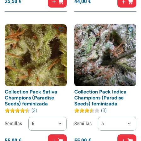
25,
50
€
44,
00
€
Collection Pack Sativa
Collection Pack Indica
Champions (Paradise
Champions (Paradise
Seeds) feminizada
Seeds) feminizada
(3)
(3)
Semillas
6
Semillas
6
55,
00
€
55,
00
€