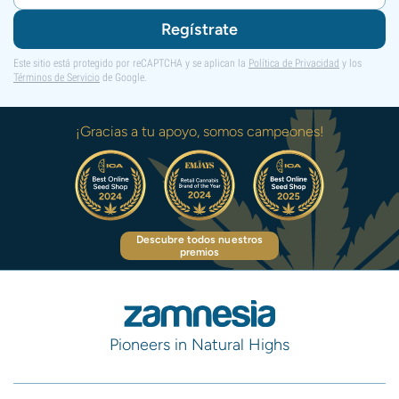
Regístrate
Este sitio está protegido por reCAPTCHA y se aplican la
Política de Privacidad
y los
Términos de Servicio
de Google.
¡Gracias a tu apoyo, somos campeones!
Descubre todos nuestros
premios
Pioneers in Natural Highs