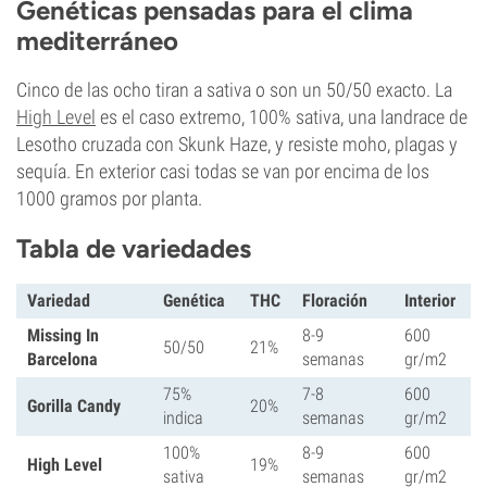
Genéticas pensadas para el clima
mediterráneo
Cinco de las ocho tiran a sativa o son un 50/50 exacto. La
High Level
es el caso extremo, 100% sativa, una landrace de
Lesotho cruzada con Skunk Haze, y resiste moho, plagas y
sequía. En exterior casi todas se van por encima de los
1000 gramos por planta.
Tabla de variedades
Variedad
Genética
THC
Floración
Interior
Missing In
8-9
600
50/50
21%
Barcelona
semanas
gr/m2
75%
7-8
600
Gorilla Candy
20%
indica
semanas
gr/m2
100%
8-9
600
High Level
19%
sativa
semanas
gr/m2