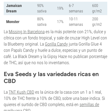
Jamaican
90%
6-7
600
19%
Dream
sativa
semanas
gr/m2
80%
10-11
200
Monster
17%
sativa
semanas
gr/m2
La
Missing In Barcelona
es la más potente con 21%, dulce y
cítrica con un fondo tropical, y sale de cruzar High Level con
la Blueberry original. La
Gorilla Candy
junta Gorilla Glue 4
con Papa's Candy y huele a dulce, especias y un punto de
café. La Black Dream y la Gipsy Haze no publican porcentaje
de THC, así que no nos lo inventamos.
Eva Seeds y las variedades ricas en
CBD
La
TNT Kush CBD
es la única de la casa con un 1 a 1 real,
10% de THC frente a 10% de CBD, sobre una base indica. Si
quieres el surtido de CBD completo, está en
semillas de
marihuana CBD
.