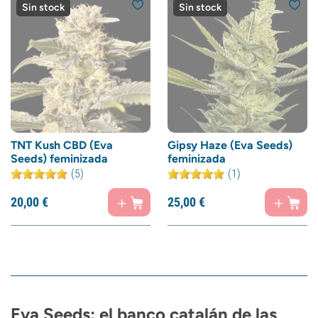
Sin stock
Sin stock
TNT Kush CBD (Eva
Gipsy Haze (Eva Seeds)
Seeds) feminizada
feminizada
(5)
(1)
20,
00
€
25,
00
€
Eva Seeds: el banco catalán de las