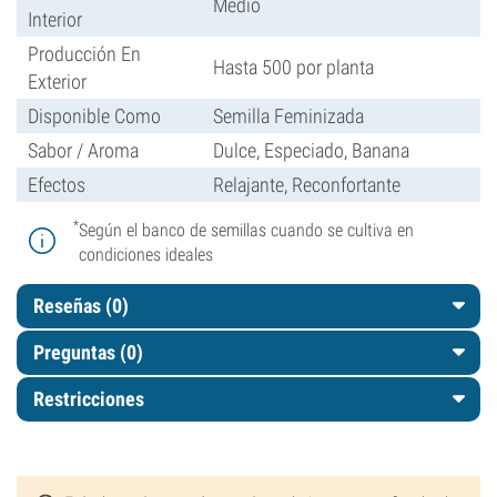
Medio
Interior
Producción En
Hasta 500 por planta
Exterior
Disponible Como
Semilla Feminizada
Sabor / Aroma
Dulce, Especiado, Banana
Efectos
Relajante, Reconfortante
*
Según el banco de semillas cuando se cultiva en
condiciones ideales
Reseñas (0)
Preguntas
(0)
Restricciones