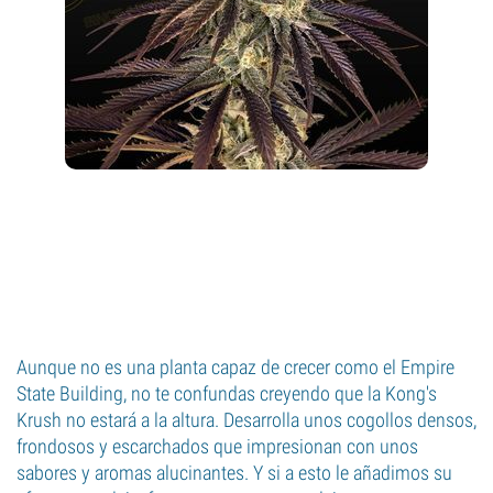
Aunque no es una planta capaz de crecer como el Empire
State Building, no te confundas creyendo que la Kong's
Krush no estará a la altura. Desarrolla unos cogollos densos,
frondosos y escarchados que impresionan con unos
sabores y aromas alucinantes. Y si a esto le añadimos su