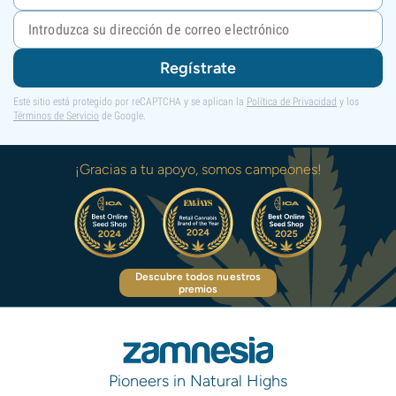
Regístrate
Este sitio está protegido por reCAPTCHA y se aplican la
Política de Privacidad
y los
Términos de Servicio
de Google.
¡Gracias a tu apoyo, somos campeones!
Descubre todos nuestros
premios
Pioneers in Natural Highs