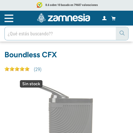
8.6 sobre 10 basado en 79687 valoraciones
Boundless CFX
(
29
)
Sin stock