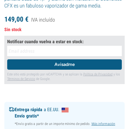
CFX es un fabuloso vaporizador de gama media.
149,
00
€
IVA incluído
Sin stock
Notificar cuando vuelva a estar en stock:
Avisadme
Este sitio está protegido por reCAPTCHA y se aplican la
Política de Privacidad
y los
Términos de Servicio
de Google.
Entrega rápida
a EE.UU.
Envío gratis*
*Envío gratis a partir de un importe mínimo de pedido.
Más información