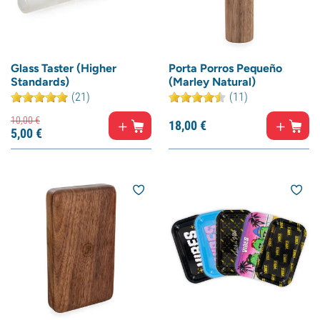
Glass Taster (Higher
Porta Porros Pequeño
Standards)
(Marley Natural)
(21)
(11)
10,
00
€
18,
00
€
5,
00
€