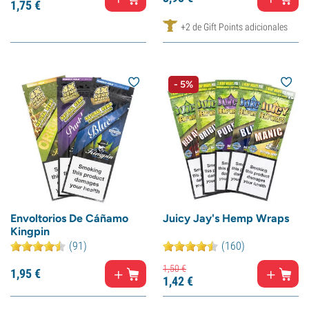
1,
75
€
+2 de Gift Points adicionales
- 5%
Envoltorios De Cáñamo
Juicy Jay's Hemp Wraps
Kingpin
(91)
(160)
1,
50
€
1,
95
€
1,
42
€