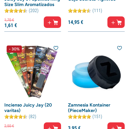
Size Slim Aromatizados
(202)
(111)
1,
70
€
14,
95
€
1,
61
€
- 30%
Incienso Juicy Jay (20
Zamnesia Kontainer
varitas)
(PieceMaker)
(82)
(151)
2,
50
€
3,
95
€