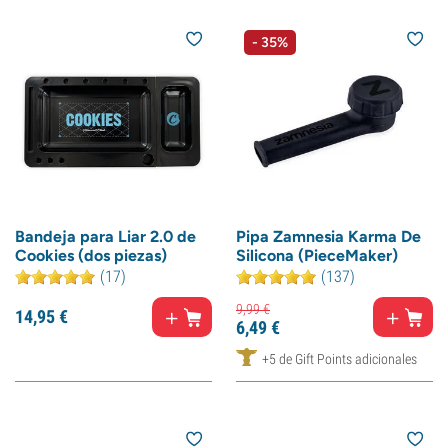
- 35%
Bandeja para Liar 2.0 de
Pipa Zamnesia Karma De
Cookies (dos piezas)
Silicona (PieceMaker)
(17)
(137)
9,
99
€
14,
95
€
6,
49
€
+5 de Gift Points adicionales