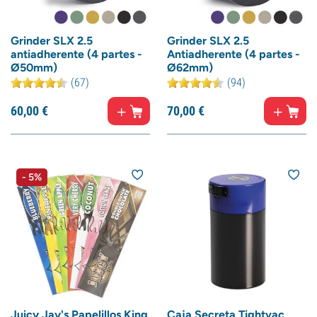
Grinder SLX 2.5
Grinder SLX 2.5
antiadherente (4 partes -
Antiadherente (4 partes -
Ø50mm)
Ø62mm)
(67)
(94)
60,
00
€
70,
00
€
- 5%
Juicy Jay's Papelillos King
Caja Secreta Tightvac