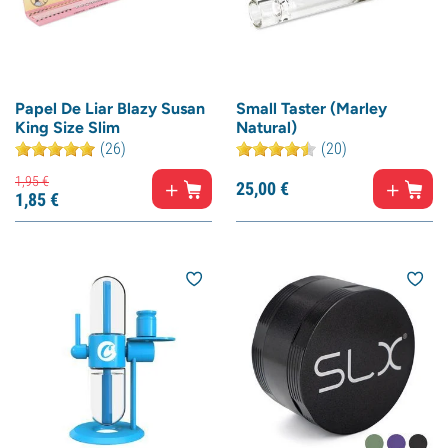
Papel De Liar Blazy Susan
Small Taster (Marley
King Size Slim
Natural)
(26)
(20)
1,
95
€
25,
00
€
1,
85
€