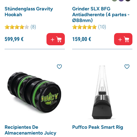
Stündenglass Gravity
Grinder SLX BFG
Hookah
Antiadherente (4 partes -
Ø88mm)
(8)
(10)
599,
99
€
159,
00
€
Recipientes De
Puffco Peak Smart Rig
Almacenamiento Juicy