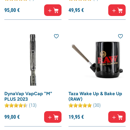
95,
00
€
49,
95
€
DynaVap VapCap "M"
Taza Wake Up & Bake Up
PLUS 2023
(RAW)
(13)
(30)
99,
00
€
19,
95
€