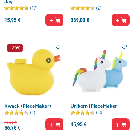
Jay
(17)
(2)
15,
95
€
339,
00
€
- 20%
Kwack (PieceMaker)
Unikorn (PieceMaker)
(1)
(13)
45,
95
€
45,
95
€
36,
76
€