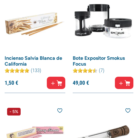
Incienso Salvia Blanca de
Bote Expositor Smokus
California
Focus
(133)
(7)
1,
50
€
49,
00
€
- 5%