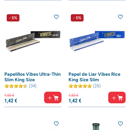
- 5%
- 5%
Papelillos Vibes Ultra-Thin
Papel de Liar Vibes Rice
Slim King Size
King Size Slim
(34)
(26)
1,
50
€
1,
50
€
1,
42
€
1,
42
€