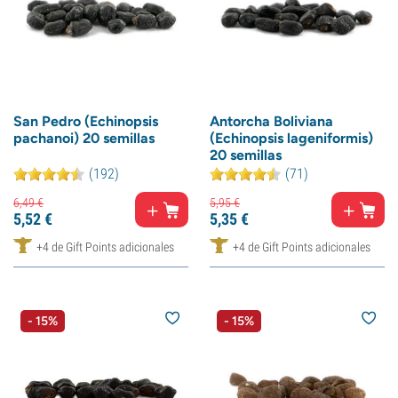
San Pedro (Echinopsis
Antorcha Boliviana
pachanoi) 20 semillas
(Echinopsis lageniformis)
20 semillas
(192)
(71)
6,
49
€
5,
95
€
5,
52
€
5,
35
€
+4 de Gift Points adicionales
+4 de Gift Points adicionales
- 15%
- 15%