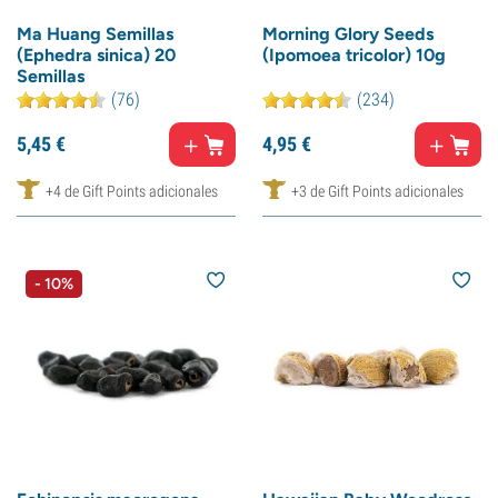
Ma Huang Semillas
Morning Glory Seeds
(Ephedra sinica) 20
(Ipomoea tricolor) 10g
Semillas
(76)
(234)
5,
45
€
4,
95
€
+4 de Gift Points adicionales
+3 de Gift Points adicionales
- 10%