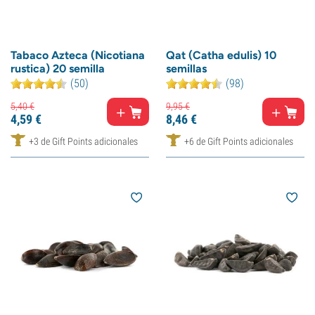
Tabaco Azteca (Nicotiana
Qat (Catha edulis) 10
rustica) 20 semilla
semillas
(50)
(98)
5,
40
€
9,
95
€
4,
59
€
8,
46
€
+3 de Gift Points adicionales
+6 de Gift Points adicionales