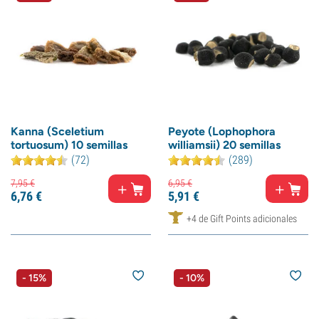
Kanna (Sceletium
Peyote (Lophophora
tortuosum) 10 semillas
williamsii) 20 semillas
(72)
(289)
7,
95
€
6,
95
€
6,
76
€
5,
91
€
+4 de Gift Points adicionales
- 15%
- 10%