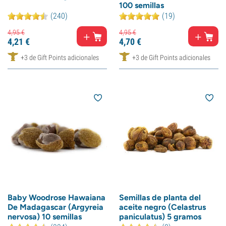
100 semillas
(240)
(19)
4,
95
€
4,
95
€
4,
21
€
4,
70
€
+3 de Gift Points adicionales
+3 de Gift Points adicionales
Baby Woodrose Hawaiana
Semillas de planta del
De Madagascar (Argyreia
aceite negro (Celastrus
nervosa) 10 semillas
paniculatus) 5 gramos