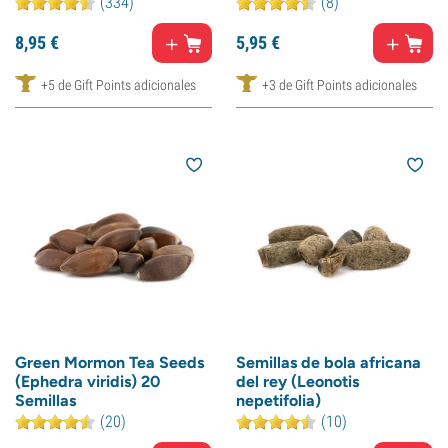
(334)
(8)
8,
95
€
5,
95
€
+5 de Gift Points adicionales
+3 de Gift Points adicionales
Green Mormon Tea Seeds
Semillas de bola africana
(Ephedra viridis) 20
del rey (Leonotis
Semillas
nepetifolia)
(20)
(10)