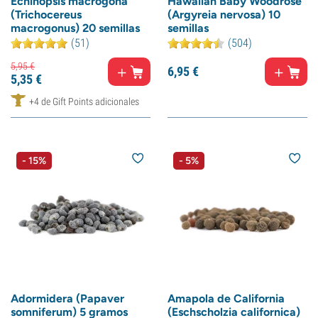
Echinopsis macrogona
Hawaiian Baby Woodrose
(Trichocereus
(Argyreia nervosa) 10
macrogonus) 20 semillas
semillas
(51)
(504)
5,
95
€
6,
95
€
5,
35
€
+4 de Gift Points adicionales
- 15%
- 5%
Adormidera (Papaver
Amapola de California
somniferum) 5 gramos
(Eschscholzia californica)