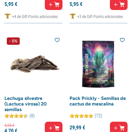
5,
95
€
5,
95
€
+4 de Gift Points adicionales
+3 de Gift Points adicionales
- 5%
Lechuga silvestre
Pack Prickly - Semillas de
(Lactuca virosa) 20
cactus de mescalina
semillas
(8)
(72)
4,
95
€
29,
99
€
4,
70
€