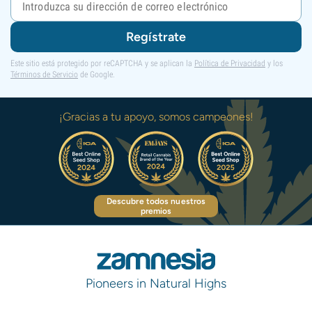
Regístrate
Este sitio está protegido por reCAPTCHA y se aplican la
Política de Privacidad
y los
Términos de Servicio
de Google.
¡Gracias a tu apoyo, somos campeones!
Descubre todos nuestros
premios
Pioneers in Natural Highs