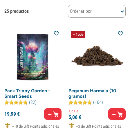
25 productos
Ordenar por
- 15%
Pack Trippy Garden -
Peganum Harmala (10
Smart Seeds
gramos)
(22)
(164)
5,
95
€
19,
99
€
5,
06
€
+10 de Gift Points adicionales
+3 de Gift Points adicionales