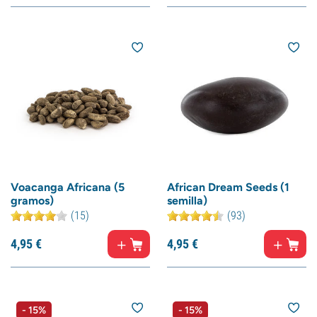
Voacanga Africana (5
African Dream Seeds (1
gramos)
semilla)
(15)
(93)
4,
95
€
4,
95
€
- 15%
- 15%