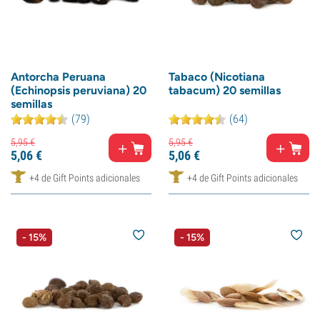
Antorcha Peruana
Tabaco (Nicotiana
(Echinopsis peruviana) 20
tabacum) 20 semillas
semillas
(79)
(64)
5,
95
€
5,
95
€
5,
06
€
5,
06
€
+4 de Gift Points adicionales
+4 de Gift Points adicionales
- 15%
- 15%