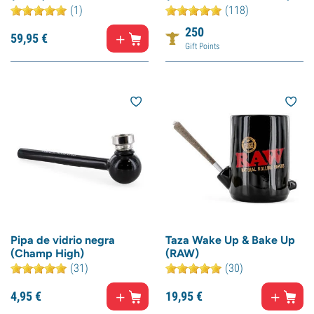
(1)
(118)
250
59,
95
€
Gift Points
Pipa de vidrio negra
Taza Wake Up & Bake Up
(Champ High)
(RAW)
(31)
(30)
4,
95
€
19,
95
€