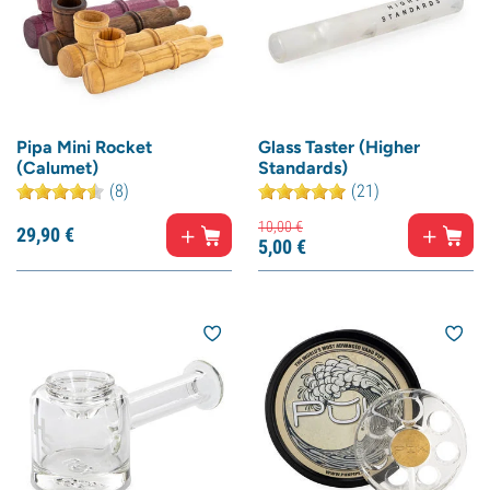
Pipa Mini Rocket
Glass Taster (Higher
(Calumet)
Standards)
(8)
(21)
10,
00
€
29,
90
€
5,
00
€