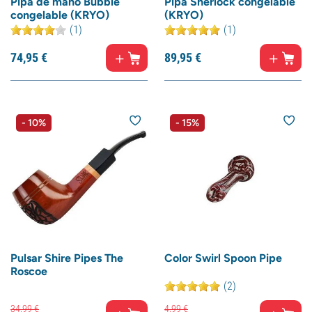
Pipa de mano Bubble
Pipa Sherlock congelable
congelable (KRYO)
(KRYO)
(1)
(1)
74,
95
€
89,
95
€
- 10%
- 15%
Pulsar Shire Pipes The
Color Swirl Spoon Pipe
Roscoe
(2)
34,
99
€
4,
99
€