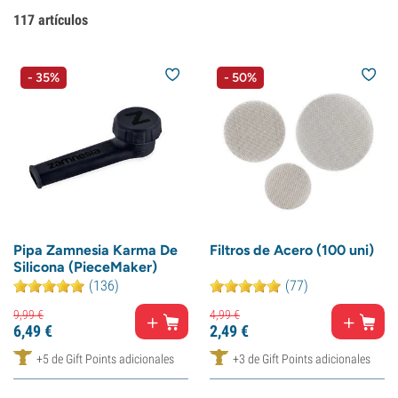
117
artículos
- 35%
- 50%
Pipa Zamnesia Karma De
Filtros de Acero (100 uni)
Silicona (PieceMaker)
(136)
(77)
9,
99
€
4,
99
€
6,
49
€
2,
49
€
+5 de Gift Points adicionales
+3 de Gift Points adicionales