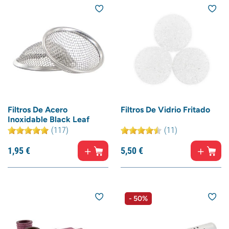
Filtros De Acero
Filtros De Vidrio Fritado
Inoxidable Black Leaf
(117)
(11)
1,
95
€
5,
50
€
- 50%