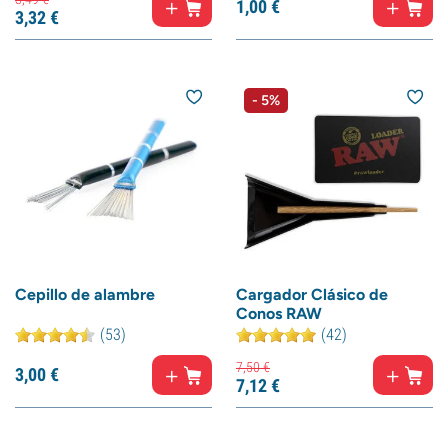
1,
00
€
3,
32
€
- 5%
Cepillo de alambre
Cargador Clásico de
Conos RAW
(53)
(42)
7,
50
€
3,
00
€
7,
12
€