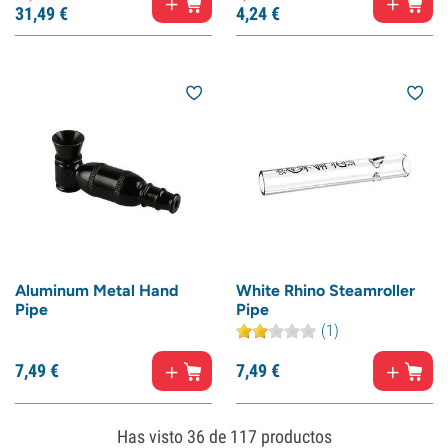
31,
49
€
4,
24
€
Aluminum Metal Hand
White Rhino Steamroller
Pipe
Pipe
(1)
7,
49
€
7,
49
€
Has visto
36
de 117 productos