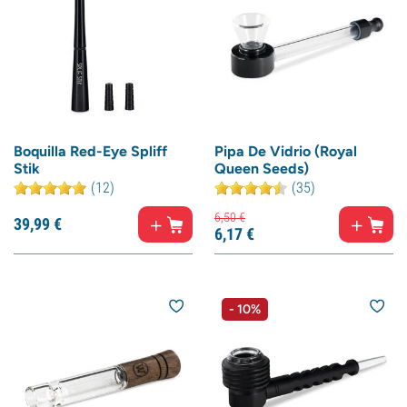
Boquilla Red-Eye Spliff
Pipa De Vidrio (Royal
Stik
Queen Seeds)
(12)
(35)
6,
50
€
39,
99
€
6,
17
€
- 10%