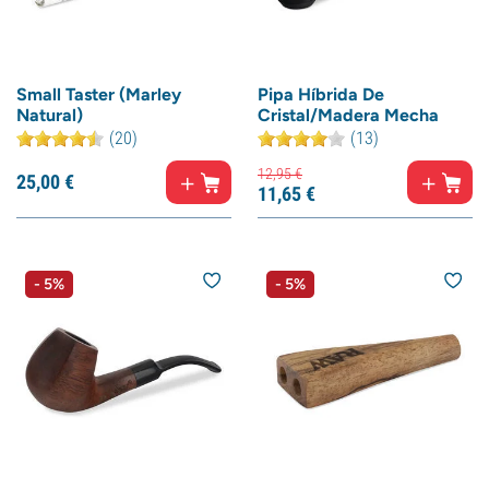
Small Taster (Marley
Pipa Híbrida De
Natural)
Cristal/Madera Mecha
(20)
(13)
12,
95
€
25,
00
€
11,
65
€
- 5%
- 5%