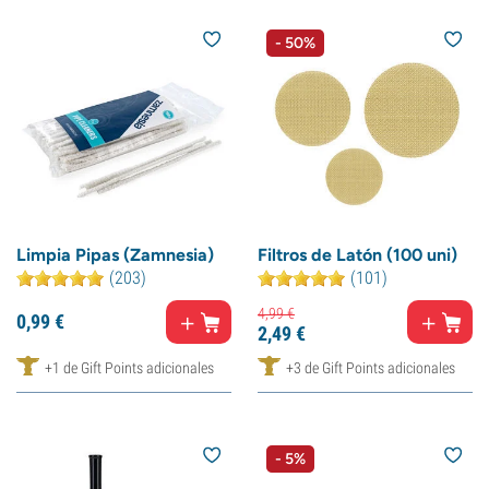
- 50%
Limpia Pipas (Zamnesia)
Filtros de Latón (100 uni)
(203)
(101)
4,
99
€
0,
99
€
2,
49
€
+1 de Gift Points adicionales
+3 de Gift Points adicionales
- 5%