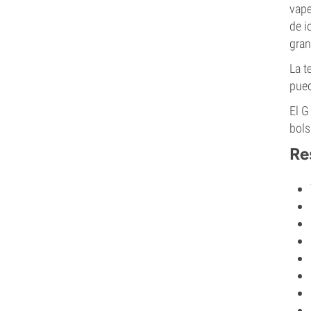
vape
de i
gran
La t
pued
El G
bols
Re