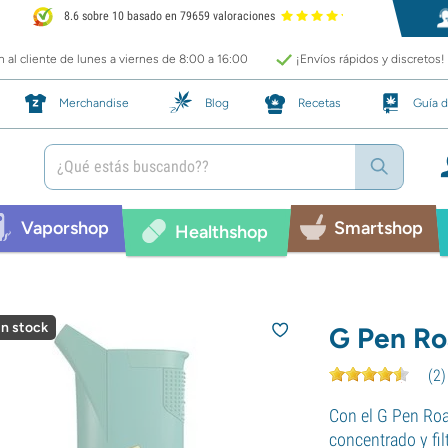
8.6 sobre 10 basado en 79659 valoraciones
 al cliente de lunes a viernes de 8:00 a 16:00
¡Envíos rápidos y discretos!
Merchandise
Blog
Recetas
Guía d
Vaporshop
Smartshop
Healthshop
in stock
G Pen R
(
2
)
Con el G Pen Roa
concentrado y fi