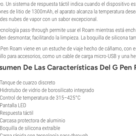
o. Un sistema de respuesta táctil indica cuando el dispositivo est
ones de litio de 1300mAh, el aparato alcanza la temperatura des
des nubes de vapor con un sabor excepcional.
ecnología pass-through permite usar el Roam mientras está enchu
en desmontar, facilitando la limpieza. La boquilla de silicona ta
 Pen Roam viene en un estuche de viaje hecho de cáñamo, con e
illo para accesorios, como un cable de carga micro-USB y una he
sumen De Las Características Del G Pen
Tanque de cuarzo discreto
Hidrotubo de vidrio de borosilicato integrado
Control de temperatura de 315–425°C
Pantalla LED
Respuesta táctil
Carcasa protectora de aluminio
Boquilla de silicona extraíble
Carga rápida con tecnología pass-through