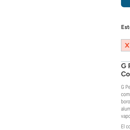
Est
G 
Co
G Pe
comp
boro
alum
vapo
El c