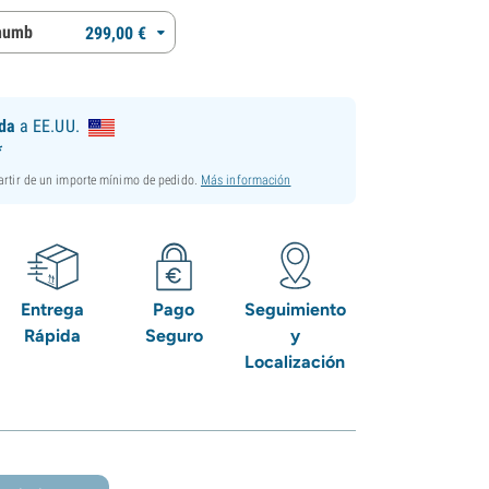
thumb
299,
00
€
ida
a EE.UU.
*
partir de un importe mínimo de pedido.
Más información
Entrega
Pago
Seguimiento
Rápida
Seguro
y
Localización