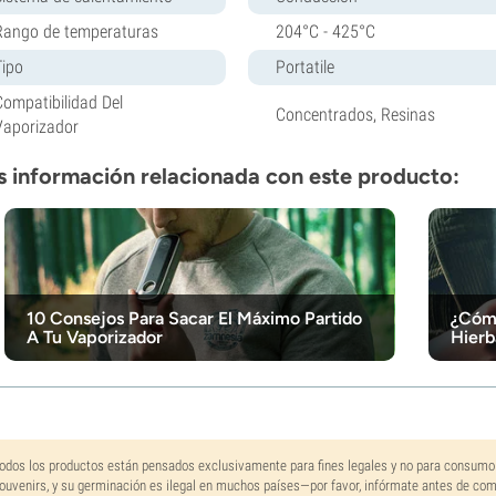
Rango de temperaturas
204°C - 425°C
Tipo
Portatile
Compatibilidad Del
Concentrados, Resinas
Vaporizador
 información relacionada con este producto:
10 Consejos Para Sacar El Máximo Partido
¿Cómo
A Tu Vaporizador
Hierb
odos los productos están pensados exclusivamente para fines legales y no para consumo
ouvenirs, y su germinación es ilegal en muchos países—por favor, infórmate antes de co