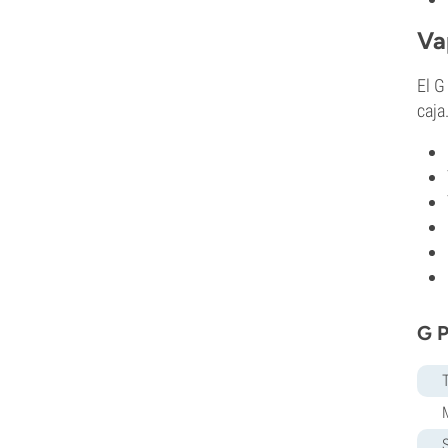
Va
El G
caja
G P