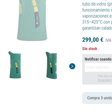
tubo de vidrio (
funcionamiento s
vaporizaciones ex
315–425°C con p
garantizan calad
299,
00
€
IVA
Sin stock
Notificar cuando
Este sitio 
Privacidad
Compra 3 unid