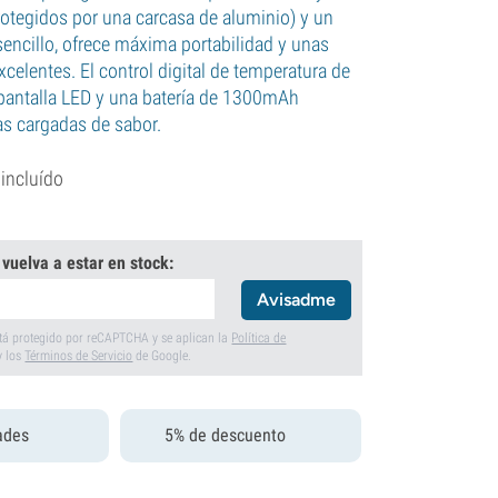
protegidos por una carcasa de aluminio) y un
encillo, ofrece máxima portabilidad y unas
celentes. El control digital de temperatura de
antalla LED y una batería de 1300mAh
as cargadas de sabor.
 incluído
 vuelva a estar en stock:
Avisadme
está protegido por reCAPTCHA y se aplican la
Política de
y los
Términos de Servicio
de Google.
ades
5% de descuento