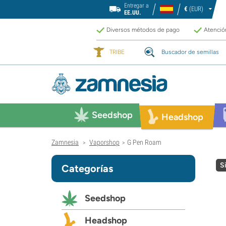
Entregar a
€
(EUR)
EE.UU.
Diversos métodos de pago
Atención
TRIBE
Buscador de semillas
Seedshop
Headshop
Zamnesia
Vaporshop
G Pen Roam
>
>
S
Categorías
Seedshop
Headshop