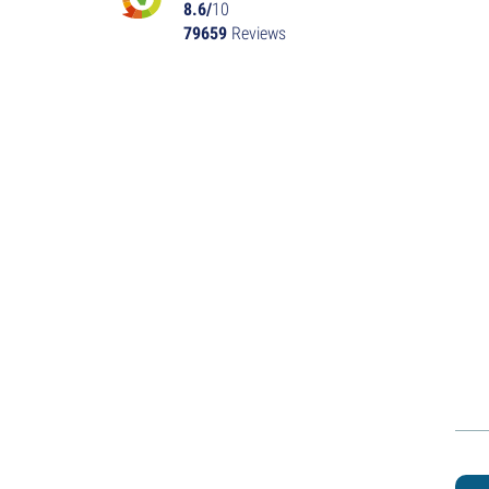
8.6/
10
79659
Reviews