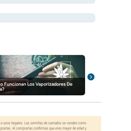
 Funcionan Los Vaporizadores De
Los Mejores V
a?
Hachís, Sin H
 o usos ilegales. Las semillas de cannabis se venden como
mprarlas. Al comprarlas confirmas que eres mayor de edad y