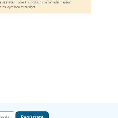
estas leyes. Todos los productos de cannabis, cáñamo,
las leyes locales en vigor.
Regístrate