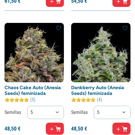
61,
50
€
54,
50
€
Chaos Cake Auto (Anesia
Dankberry Auto (Anesia
Seeds) feminizada
Seeds) feminizada
(5)
(4)
Semillas
5
Semillas
5
48,
50
€
48,
50
€