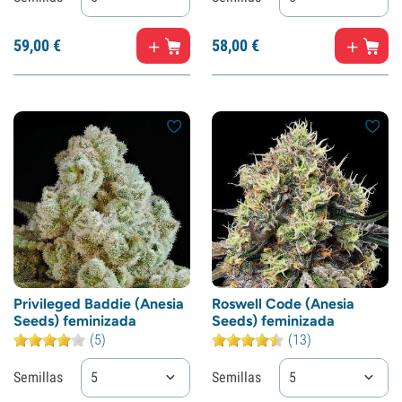
59,
00
€
58,
00
€
Privileged Baddie (Anesia
Roswell Code (Anesia
Seeds) feminizada
Seeds) feminizada
(5)
(13)
Semillas
5
Semillas
5