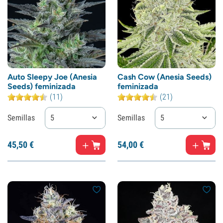
Auto Sleepy Joe (Anesia
Cash Cow (Anesia Seeds)
Seeds) feminizada
feminizada
(11)
(21)
Semillas
5
Semillas
5
45,
50
€
54,
00
€