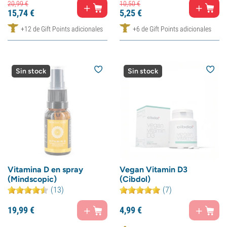
20,
99
€
10,
50
€
15,
74
€
5,
25
€
+12 de Gift Points adicionales
+6 de Gift Points adicionales
Sin stock
Sin stock
Vitamina D en spray
Vegan Vitamin D3
(Mindscopic)
(Cibdol)
(13)
(7)
19,
99
€
4,
99
€