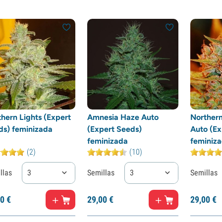
hern Lights (Expert
Amnesia Haze Auto
Northern
ds) feminizada
(Expert Seeds)
Auto (Ex
feminizada
feminiz
(2)
(10)
llas
3
Semillas
3
Semillas
0
€
29,
00
€
29,
00
€