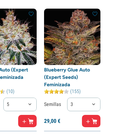
Auto (Expert
Blueberry Glue Auto
Feminizada
(Expert Seeds)
Feminizada
(10)
(155)
5
Semillas
3
29,
00
€