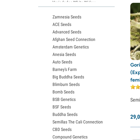
Variedades White Widow
Semillas de Northern Lights
Zamnesia Seeds
Semillas de Granddaddy Purple
ACE Seeds
Semillas de OG Kush
Advanced Seeds
Semillas de Blue Dream
Afghan Seed Connection
Semillas de Lemon Haze
Amsterdam Genetics
Semillas de Bruce Banner
Anesia Seeds
Semillas de Gelato
Auto Seeds
Semillas de Sour Diesel
Gor
Barney's Farm
Semillas de Jack Herer
(Ex
Big Buddha Seeds
Semillas de Girl Scout Cookies
fem
Blimburn Seeds
Semillas de Wedding Cake
Bomb Seeds
Semillas de Zkittlez
BSB Genetics
Semi
Semillas de Pineapple Express
BSF Seeds
Semillas de Chemdawg
Buddha Seeds
Semillas de Hindu Kush
29,
0
Semillas The Cali Connection
Semillas de Mimosa
CBD Seeds
Compound Genetics