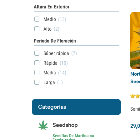
Altura En Exterior
Medio
(13)
Alto
(2)
Periodo De Floración
Súper rápida
(7)
Rápida
(10)
Media
(14)
Nort
See
Larga
(1)
Categorías
Semi
Seedshop
29,
0
Semillas De Marihuana
Feminizadas