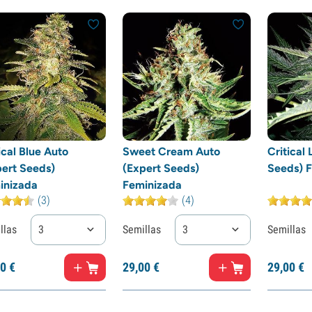
ical Blue Auto
Sweet Cream Auto
Critical 
pert Seeds)
(Expert Seeds)
Seeds) 
inizada
Feminizada
(3)
(4)
llas
3
Semillas
3
Semillas
0
€
29,
00
€
29,
00
€