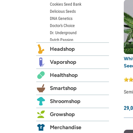
Cookies Seed Bank
Delicious Seeds
DNA Genetics
Doctor's Choice
Dr. Underground
Dutch Passion
Elite Seeds
Headshop
Eva Seeds
Whi
Exotic Seed
Vaporshop
See
Expert Seeds
Healthshop
FastBuds
Female Seeds
Smartshop
French Touch Seeds
Semi
Garden of Green
Shroomshop
GeneSeeds
29,
0
Genehtik Seeds
Growshop
G13 Labs
Grass-O-Matic
Merchandise
Greenhouse Seeds