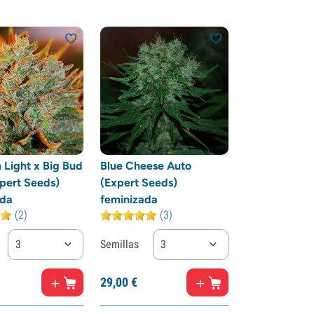
 Light x Big Bud
Blue Cheese Auto
pert Seeds)
(Expert Seeds)
ada
feminizada
(2)
(3)
3
Semillas
3
29,
00
€