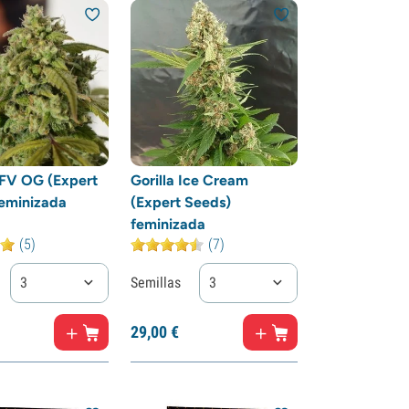
SFV OG (Expert
Gorilla Ice Cream
eminizada
(Expert Seeds)
feminizada
(5)
(7)
3
Semillas
3
29,
00
€