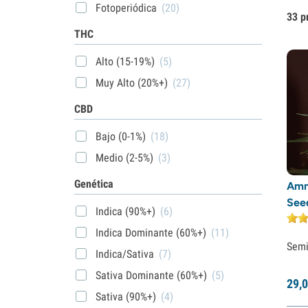
Fotoperiódica
(20)
33 p
THC
Alto (15-19%)
(5)
Muy Alto (20%+)
(27)
CBD
Bajo (0-1%)
(18)
Medio (2-5%)
(3)
Genética
Amn
See
Indica (90%+)
(6)
Indica Dominante (60%+)
(11)
Semi
Indica/Sativa
(7)
Sativa Dominante (60%+)
(5)
29,
0
Sativa (90%+)
(4)