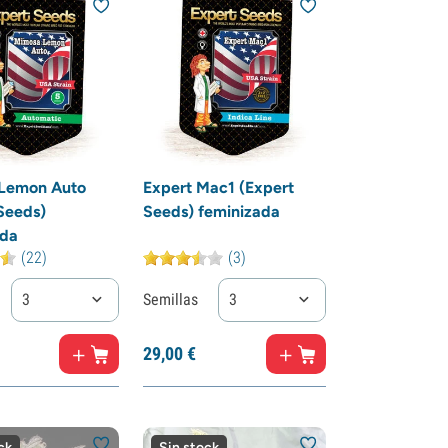
Lemon Auto
Expert Mac1 (Expert
Seeds)
Seeds) feminizada
ada
(22)
(3)
3
Semillas
3
29,
00
€
ck
Sin stock