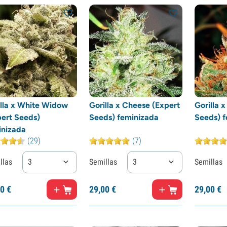
illa x White Widow
Gorilla x Cheese (Expert
Gorilla x
pert Seeds)
Seeds) feminizada
Seeds) f
inizada
(29)
(7)
llas
3
Semillas
3
Semillas
0
€
29,
00
€
29,
00
€