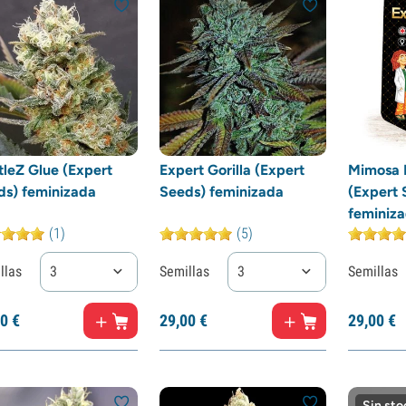
tleZ Glue (Expert
Expert Gorilla (Expert
Mimosa 
ds) feminizada
Seeds) feminizada
(Expert 
feminiz
(1)
(5)
llas
3
Semillas
3
Semillas
0
€
29,
00
€
29,
00
€
Sin sto