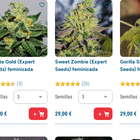
te Gold (Expert
Sweet Zombie (Expert
Gorilla 
ds) feminizada
Seeds) feminizada
Seeds) f
(3)
(26)
llas
3
Semillas
3
Semillas
0
€
29,
00
€
29,
00
€