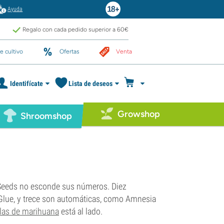
Ayuda
Regalo con cada pedido superior a 60€
e cultivo
Ofertas
Venta
Identifícate
Lista de deseos
Growshop
Shroomshop
t Seeds no esconde sus números. Diez
eZ Glue, y trece son automáticas, como Amnesia
las de marihuana
está al lado.