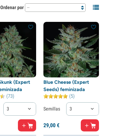
Ordenar por
--
Skunk (Expert
Blue Cheese (Expert
eminizada
Seeds) feminizada
(73)
(5)
3
Semillas
3
29,
00
€