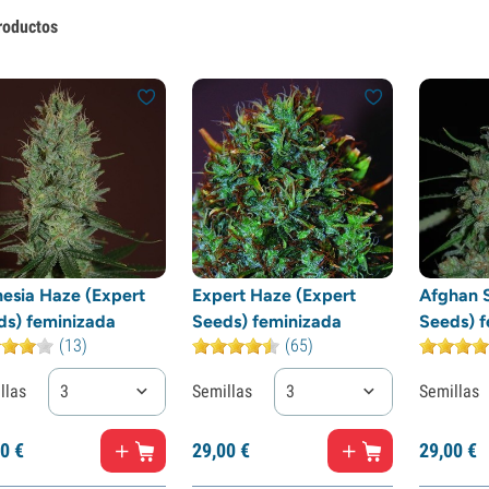
roductos
esia Haze (Expert
Expert Haze (Expert
Afghan 
ds) feminizada
Seeds) feminizada
Seeds) f
(13)
(65)
llas
3
Semillas
3
Semillas
0
€
29,
00
€
29,
00
€