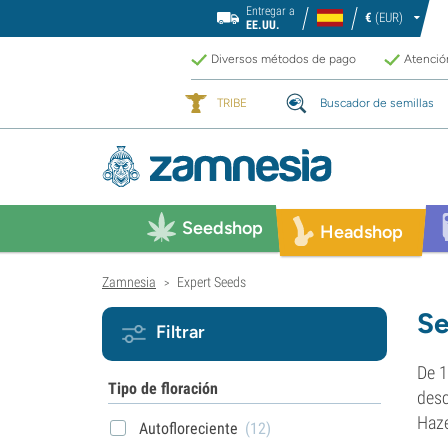
Entregar a
€
(EUR)
EE.UU.
Diversos métodos de pago
Atención
TRIBE
Buscador de semillas
Seedshop
Headshop
Zamnesia
Expert Seeds
>
Se
Filtrar
De 1
Tipo de floración
desc
Haze
Autofloreciente
(12)