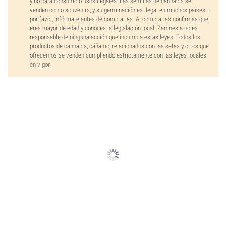
y no para consumo o usos ilegales. Las semillas de cannabis se
venden como souvenirs, y su germinación es ilegal en muchos países—
por favor, infórmate antes de comprarlas. Al comprarlas confirmas que
eres mayor de edad y conoces la legislación local. Zamnesia no es
responsable de ninguna acción que incumpla estas leyes. Todos los
productos de cannabis, cáñamo, relacionados con las setas y otros que
ofrecemos se venden cumpliendo estrictamente con las leyes locales
en vigor.