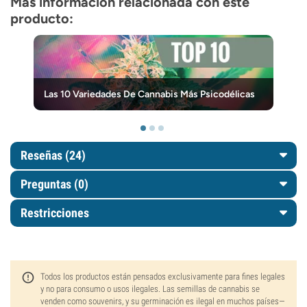
Más información relacionada con este
producto:
Las 10 Variedades De Cannabis Más Psicodélicas
Reseñas (24)
Preguntas
(0)
Restricciones
Todos los productos están pensados exclusivamente para fines legales
y no para consumo o usos ilegales. Las semillas de cannabis se
venden como souvenirs, y su germinación es ilegal en muchos países—